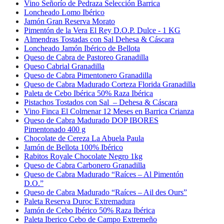
Vino Señorío de Pedraza Selección Barrica
Loncheado Lomo Ibérico
Jamón Gran Reserva Morato
Pimentón de la Vera El Rey D.O.P. Dulce - 1 KG
Almendras Tostadas con Sal Dehesa & Cáscara
Loncheado Jamón Ibérico de Bellota
Queso de Cabra de Pastoreo Granadilla
Queso Cabrial Granadilla
Queso de Cabra Pimentonero Granadilla
Queso de Cabra Madurado Corteza Florida Granadilla
Paleta de Cebo Ibérica 50% Raza Ibérica
Pistachos Tostados con Sal – Dehesa & Cáscara
Vino Finca El Colmenar 12 Meses en Barrica Crianza
Queso de Cabra Madurado DOP IBORES
Pimentonado 400 g
Chocolate de Cereza La Abuela Paula
Jamón de Bellota 100% Ibérico
Rabitos Royale Chocolate Negro 1kg
Queso de Cabra Carbonero Granadilla
Queso de Cabra Madurado “Raíces – Al Pimentón
D.O.”
Queso de Cabra Madurado “Raíces – Ail des Ours”
Paleta Reserva Duroc Extremadura
Jamón de Cebo Ibérico 50% Raza Ibérica
Paleta Iberico Cebo de Campo Extremeño