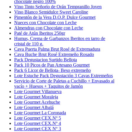
chocolate negro 100%
Vino Tinto Señorío de Orán Tempranillo Joven
Vino Blanco Semidulce Sweet Caroline
Pimentón de la Vera D.O.P. Dulce Gourmet
Nueces con Chocolate con Leche
Almendras con Chocolate con Leche
Paté de Atún Iberitos 250gr
Humus, Crema de Garbanzos Iberitos en tarro de
cristal de 110 g.
Cava Puerta Palma Brut Rosé de Extremadura
Cava Buche Brut Rosé Extremeño Rosado
Pack Degustacion Surtido Bellota
Pack 10 Picos de Pan Artesano Gourmet
Pack 6 Licor de Bellota- Beso extremeño
Lote Estuche Pack Degustación 3 Cavas Extremeños
Servicio de Corte de Paletas a Cuchillo + Envasado al
vacío + Huesos + Taquitos de Jamón
Lote Gourmet Villanueva
Lote Gourmet Moraleja
Lote Gourmet Acehuche
Lote Gourmet Albalá
Lote Gourmet La Coronada
Lote Gourmet CEX.Nº 5
Lote Gourmet CEX.Nº 4
Lote Gourmet CEX Nº 3