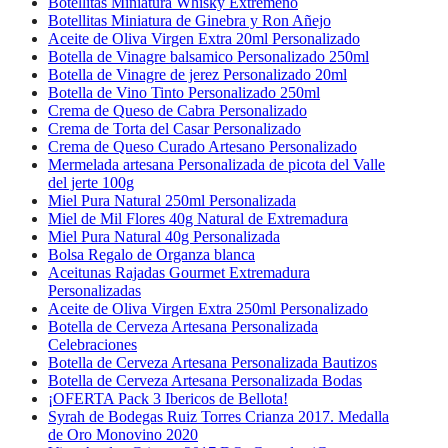
Botellitas Miniatura Whisky Extremeño
Botellitas Miniatura de Ginebra y Ron Añejo
Aceite de Oliva Virgen Extra 20ml Personalizado
Botella de Vinagre balsamico Personalizado 250ml
Botella de Vinagre de jerez Personalizado 20ml
Botella de Vino Tinto Personalizado 250ml
Crema de Queso de Cabra Personalizado
Crema de Torta del Casar Personalizado
Crema de Queso Curado Artesano Personalizado
Mermelada artesana Personalizada de picota del Valle
del jerte 100g
Miel Pura Natural 250ml Personalizada
Miel de Mil Flores 40g Natural de Extremadura
Miel Pura Natural 40g Personalizada
Bolsa Regalo de Organza blanca
Aceitunas Rajadas Gourmet Extremadura
Personalizadas
Aceite de Oliva Virgen Extra 250ml Personalizado
Botella de Cerveza Artesana Personalizada
Celebraciones
Botella de Cerveza Artesana Personalizada Bautizos
Botella de Cerveza Artesana Personalizada Bodas
¡OFERTA Pack 3 Ibericos de Bellota!
Syrah de Bodegas Ruiz Torres Crianza 2017. Medalla
de Oro Monovino 2020