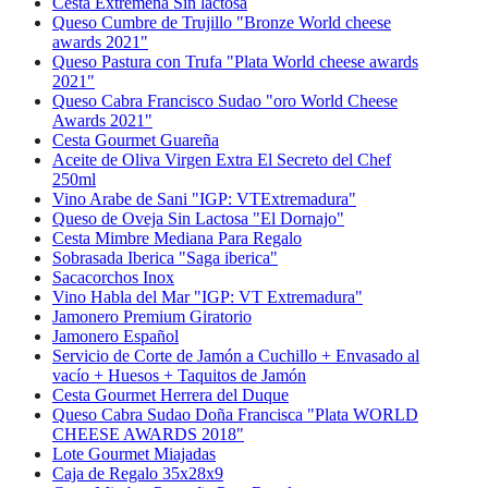
Cesta Extremeña Sin lactosa
Queso Cumbre de Trujillo "Bronze World cheese
awards 2021"
Queso Pastura con Trufa "Plata World cheese awards
2021"
Queso Cabra Francisco Sudao "oro World Cheese
Awards 2021"
Cesta Gourmet Guareña
Aceite de Oliva Virgen Extra El Secreto del Chef
250ml
Vino Arabe de Sani "IGP: VTExtremadura"
Queso de Oveja Sin Lactosa "El Dornajo"
Cesta Mimbre Mediana Para Regalo
Sobrasada Iberica "Saga iberica"
Sacacorchos Inox
Vino Habla del Mar "IGP: VT Extremadura"
Jamonero Premium Giratorio
Jamonero Español
Servicio de Corte de Jamón a Cuchillo + Envasado al
vacío + Huesos + Taquitos de Jamón
Cesta Gourmet Herrera del Duque
Queso Cabra Sudao Doña Francisca "Plata WORLD
CHEESE AWARDS 2018"
Lote Gourmet Miajadas
Caja de Regalo 35x28x9