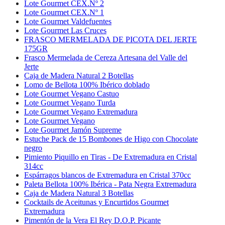
Lote Gourmet CEX.Nº 2
Lote Gourmet CEX.Nº 1
Lote Gourmet Valdefuentes
Lote Gourmet Las Cruces
FRASCO MERMELADA DE PICOTA DEL JERTE
175GR
Frasco Mermelada de Cereza Artesana del Valle del
Jerte
Caja de Madera Natural 2 Botellas
Lomo de Bellota 100% Ibérico doblado
Lote Gourmet Vegano Castuo
Lote Gourmet Vegano Turda
Lote Gourmet Vegano Extremadura
Lote Gourmet Vegano
Lote Gourmet Jamón Supreme
Estuche Pack de 15 Bombones de Higo con Chocolate
negro
Pimiento Piquillo en Tiras - De Extremadura en Cristal
314cc
Espárragos blancos de Extremadura en Cristal 370cc
Paleta Bellota 100% Ibérica - Pata Negra Extremadura
Caja de Madera Natural 3 Botellas
Cocktails de Aceitunas y Encurtidos Gourmet
Extremadura
Pimentón de la Vera El Rey D.O.P. Picante