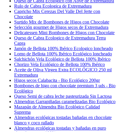
Queso de Cabra Ecologico con Aove de Extremadura
Rulo de Cabra Ecologica de Extremadura
Capricho Mix Cerezas Del Valle Del Jerte con
Chocolate
Surtido Mix de Bombones de Higos con Chocolate
Selección gourmet de Higos secos de Extremadura
Delicatessen Mini Bombones de Higos con Chocolate
Queso de Cabra Ecologico de Extremadura Terra
Capra
Jamón de Bellota 100% Ibérico Ecologico loncheado
Lomo de Bellota 100% Ibérico Ecológico loncheado
Salchichón Vela Ecológico de Bellota 100% Ibérico
Chorizo Vela Ecológico de Bellota 100% Ibérico
Aceite de Oliva Virgen Extra ECOLÓGICO 250 ml
Extremadura
Higos secos Calabacita - Bio Ecológico 200gr
Bombones de higo con chocolate premium 3 uds - Bio
Ecológico
Queso Semi de cabra leche pasteurizada Sin Lactosa
Almendras Garrapiñadas caramelizadas Bio Ecológico
Mazapán de Almendra Bio Ecológico Calidad
Suprema
Almendras ecológicas tostadas bañadas en chocolate
blanco y coco rallado
Almendras ecológicas tostadas y bañadas en puro