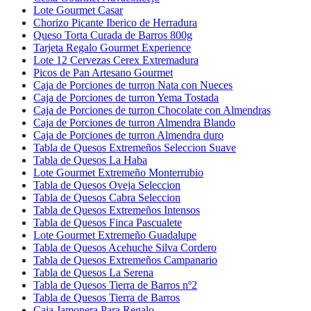
Lote Gourmet Casar
Chorizo Picante Iberico de Herradura
Queso Torta Curada de Barros 800g
Tarjeta Regalo Gourmet Experience
Lote 12 Cervezas Cerex Extremadura
Picos de Pan Artesano Gourmet
Caja de Porciones de turron Nata con Nueces
Caja de Porciones de turron Yema Tostada
Caja de Porciones de turron Chocolate con Almendras
Caja de Porciones de turron Almendra Blando
Caja de Porciones de turron Almendra duro
Tabla de Quesos Extremeños Seleccion Suave
Tabla de Quesos La Haba
Lote Gourmet Extremeño Monterrubio
Tabla de Quesos Oveja Seleccion
Tabla de Quesos Cabra Seleccion
Tabla de Quesos Extremeños Intensos
Tabla de Quesos Finca Pascualete
Lote Gourmet Extremeño Guadalupe
Tabla de Quesos Acehuche Silva Cordero
Tabla de Quesos Extremeños Campanario
Tabla de Quesos La Serena
Tabla de Quesos Tierra de Barros nº2
Tabla de Quesos Tierra de Barros
Caja Jamonera Para Regalo