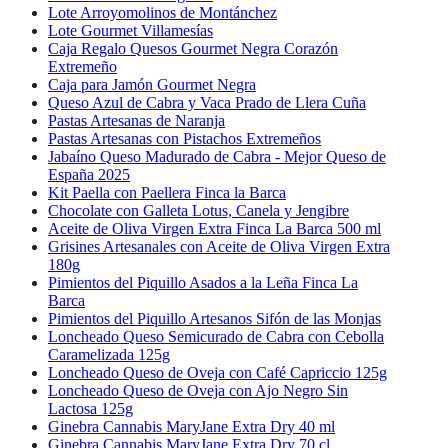
Lote Arroyomolinos de Montánchez
Lote Gourmet Villamesías
Caja Regalo Quesos Gourmet Negra Corazón
Extremeño
Caja para Jamón Gourmet Negra
Queso Azul de Cabra y Vaca Prado de Llera Cuña
Pastas Artesanas de Naranja
Pastas Artesanas con Pistachos Extremeños
Jabaíno Queso Madurado de Cabra - Mejor Queso de
España 2025
Kit Paella con Paellera Finca la Barca
Chocolate con Galleta Lotus, Canela y Jengibre
Aceite de Oliva Virgen Extra Finca La Barca 500 ml
Grisines Artesanales con Aceite de Oliva Virgen Extra
180g
Pimientos del Piquillo Asados a la Leña Finca La
Barca
Pimientos del Piquillo Artesanos Sifón de las Monjas
Loncheado Queso Semicurado de Cabra con Cebolla
Caramelizada 125g
Loncheado Queso de Oveja con Café Capriccio 125g
Loncheado Queso de Oveja con Ajo Negro Sin
Lactosa 125g
Ginebra Cannabis MaryJane Extra Dry 40 ml
Ginebra Cannabis MaryJane Extra Dry 70 cl