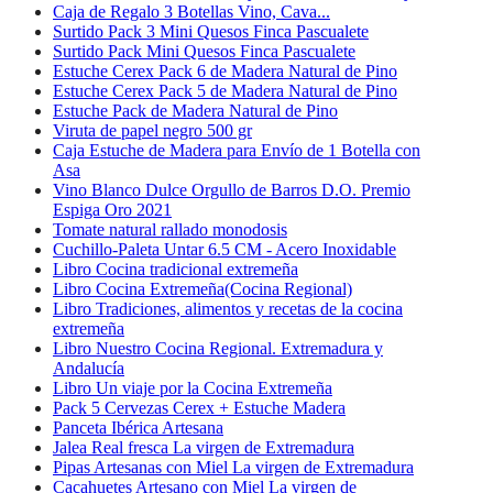
Caja de Regalo 3 Botellas Vino, Cava...
Surtido Pack 3 Mini Quesos Finca Pascualete
Surtido Pack Mini Quesos Finca Pascualete
Estuche Cerex Pack 6 de Madera Natural de Pino
Estuche Cerex Pack 5 de Madera Natural de Pino
Estuche Pack de Madera Natural de Pino
Viruta de papel negro 500 gr
Caja Estuche de Madera para Envío de 1 Botella con
Asa
Vino Blanco Dulce Orgullo de Barros D.O. Premio
Espiga Oro 2021
Tomate natural rallado monodosis
Cuchillo-Paleta Untar 6.5 CM - Acero Inoxidable
Libro Cocina tradicional extremeña
Libro Cocina Extremeña(Cocina Regional)
Libro Tradiciones, alimentos y recetas de la cocina
extremeña
Libro Nuestro Cocina Regional. Extremadura y
Andalucía
Libro Un viaje por la Cocina Extremeña
Pack 5 Cervezas Cerex + Estuche Madera
Panceta Ibérica Artesana
Jalea Real fresca La virgen de Extremadura
Pipas Artesanas con Miel La virgen de Extremadura
Cacahuetes Artesano con Miel La virgen de