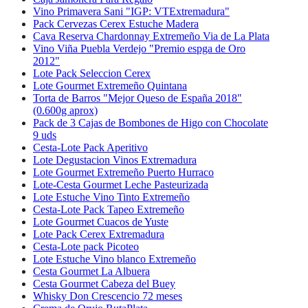
Vino Primavera Sani "IGP: VTExtremadura"
Pack Cervezas Cerex Estuche Madera
Cava Reserva Chardonnay Extremeño Via de La Plata
Vino Viña Puebla Verdejo "Premio espga de Oro
2012"
Lote Pack Seleccion Cerex
Lote Gourmet Extremeño Quintana
Torta de Barros "Mejor Queso de España 2018"
(0.600g aprox)
Pack de 3 Cajas de Bombones de Higo con Chocolate
9 uds
Cesta-Lote Pack Aperitivo
Lote Degustacion Vinos Extremadura
Lote Gourmet Extremeño Puerto Hurraco
Lote-Cesta Gourmet Leche Pasteurizada
Lote Estuche Vino Tinto Extremeño
Cesta-Lote Pack Tapeo Extremeño
Lote Gourmet Cuacos de Yuste
Lote Pack Cerex Extremadura
Cesta-Lote pack Picoteo
Lote Estuche Vino blanco Extremeño
Cesta Gourmet La Albuera
Cesta Gourmet Cabeza del Buey
Whisky Don Crescencio 72 meses