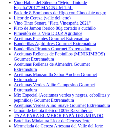
Vino Habla del Silencio "Mejor Tinto de
España"2017" MAGNUM 1.5L
Pack de 8 Bombones de Higo con Chocolate negro
Licor de Cereza (valle del jerte)
Vino Tinto Senara "Plata Vinespaña 2021"
Plato de Jamon iberico 80g cortado a cuchillo
Pimentón de la Vera D.O.P. Agridulce
Aceitunas Picantes Gourmet Extremadura
Banderillas Agridulces Gourmet Extremadura
Banderillas Picantes Gourmet Extremadura
Aceitunas Rellenas de Pepinillos (MINIKIMBOS)
Gourmet Extremadura
Aceitunas Rellenas de Almendra Gourmet
Extremadura
Aceitunas Manzanilla Sabor Anchoa Gourmet
Extremadura
Aceitunas Verdes Aliño Campesino Gourmet
Extremadura
Mix Especial (Aceitunas verdes y negras, cebollitas y
pepinillos) Gourmet Extremadura
Aceitunas Verdes Aliño Suave Gourmet Extremadura
Jamón de bellota ibérico 100% Raza ibérica
TAZA PARA EL MEJOR PAPÁ DEL MUNDO
Botellitas Miniatura Licor de Cerezas Jerte
Mermelada de Cereza Artesana del Valle del Jerte