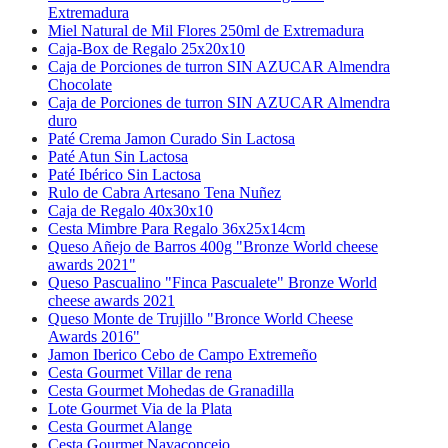
Extremadura
Miel Natural de Mil Flores 250ml de Extremadura
Caja-Box de Regalo 25x20x10
Caja de Porciones de turron SIN AZUCAR Almendra
Chocolate
Caja de Porciones de turron SIN AZUCAR Almendra
duro
Paté Crema Jamon Curado Sin Lactosa
Paté Atun Sin Lactosa
Paté Ibérico Sin Lactosa
Rulo de Cabra Artesano Tena Nuñez
Caja de Regalo 40x30x10
Cesta Mimbre Para Regalo 36x25x14cm
Queso Añejo de Barros 400g "Bronze World cheese
awards 2021"
Queso Pascualino "Finca Pascualete" Bronze World
cheese awards 2021
Queso Monte de Trujillo "Bronce World Cheese
Awards 2016"
Jamon Iberico Cebo de Campo Extremeño
Cesta Gourmet Villar de rena
Cesta Gourmet Mohedas de Granadilla
Lote Gourmet Via de la Plata
Cesta Gourmet Alange
Cesta Gourmet Navaconcejo