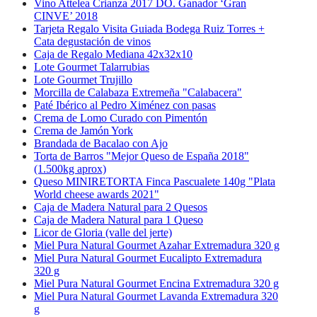
Vino Attelea Crianza 2017 DO. Ganador ‘Gran
CINVE’ 2018
Tarjeta Regalo Visita Guiada Bodega Ruiz Torres +
Cata degustación de vinos
Caja de Regalo Mediana 42x32x10
Lote Gourmet Talarrubias
Lote Gourmet Trujillo
Morcilla de Calabaza Extremeña "Calabacera"
Paté Ibérico al Pedro Ximénez con pasas
Crema de Lomo Curado con Pimentón
Crema de Jamón York
Brandada de Bacalao con Ajo
Torta de Barros "Mejor Queso de España 2018"
(1.500kg aprox)
Queso MINIRETORTA Finca Pascualete 140g "Plata
World cheese awards 2021"
Caja de Madera Natural para 2 Quesos
Caja de Madera Natural para 1 Queso
Licor de Gloria (valle del jerte)
Miel Pura Natural Gourmet Azahar Extremadura 320 g
Miel Pura Natural Gourmet Eucalipto Extremadura
320 g
Miel Pura Natural Gourmet Encina Extremadura 320 g
Miel Pura Natural Gourmet Lavanda Extremadura 320
g