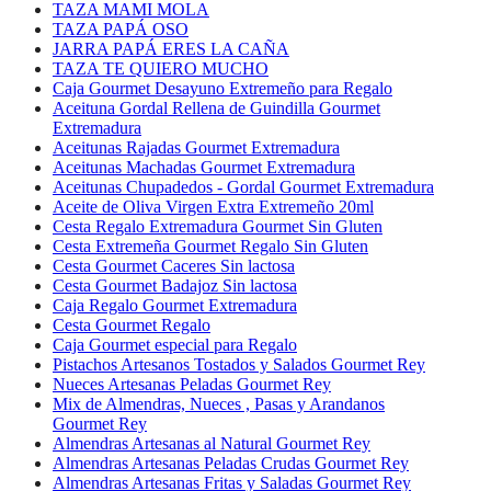
TAZA MAMI MOLA
TAZA PAPÁ OSO
JARRA PAPÁ ERES LA CAÑA
TAZA TE QUIERO MUCHO
Caja Gourmet Desayuno Extremeño para Regalo
Aceituna Gordal Rellena de Guindilla Gourmet
Extremadura
Aceitunas Rajadas Gourmet Extremadura
Aceitunas Machadas Gourmet Extremadura
Aceitunas Chupadedos - Gordal Gourmet Extremadura
Aceite de Oliva Virgen Extra Extremeño 20ml
Cesta Regalo Extremadura Gourmet Sin Gluten
Cesta Extremeña Gourmet Regalo Sin Gluten
Cesta Gourmet Caceres Sin lactosa
Cesta Gourmet Badajoz Sin lactosa
Caja Regalo Gourmet Extremadura
Cesta Gourmet Regalo
Caja Gourmet especial para Regalo
Pistachos Artesanos Tostados y Salados Gourmet Rey
Nueces Artesanas Peladas Gourmet Rey
Mix de Almendras, Nueces , Pasas y Arandanos
Gourmet Rey
Almendras Artesanas al Natural Gourmet Rey
Almendras Artesanas Peladas Crudas Gourmet Rey
Almendras Artesanas Fritas y Saladas Gourmet Rey