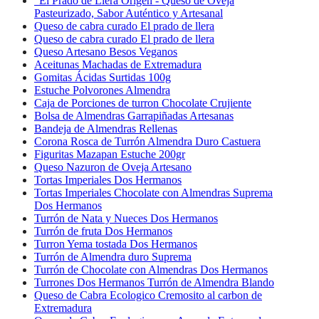
“El Prado de Llera Origen - Queso de Oveja
Pasteurizado, Sabor Auténtico y Artesanal
Queso de cabra curado El prado de llera
Queso de cabra curado El prado de llera
Queso Artesano Besos Veganos
Aceitunas Machadas de Extremadura
Gomitas Ácidas Surtidas 100g
Estuche Polvorones Almendra
Caja de Porciones de turron Chocolate Crujiente
Bolsa de Almendras Garrapiñadas Artesanas
Bandeja de Almendras Rellenas
Corona Rosca de Turrón Almendra Duro Castuera
Figuritas Mazapan Estuche 200gr
Queso Nazuron de Oveja Artesano
Tortas Imperiales Dos Hermanos
Tortas Imperiales Chocolate con Almendras Suprema
Dos Hermanos
Turrón de Nata y Nueces Dos Hermanos
Turrón de fruta Dos Hermanos
Turron Yema tostada Dos Hermanos
Turrón de Almendra duro Suprema
Turrón de Chocolate con Almendras Dos Hermanos
Turrones Dos Hermanos Turrón de Almendra Blando
Queso de Cabra Ecologico Cremosito al carbon de
Extremadura