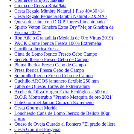
Crema de Orujo RutaPlata
Crema de Cereza RutaPlata
Cesta Regalo Mimbre Natural 1 Piso 40×30×14
Cesta Regalo Pequeña Bambú Natural 32X24X7
Queso de cabra con D.O.P. Ibores Pimentonado
Spirito Vetton Ginebra Extra Dry "Mejor Ginebra de
España 2022"
Ron Añejo Granadilla (Medalla de Oro Virtus 2019)
PACK Carne Iberica Fresca 100% Extremeña
Carrillera Iberica Fresca
Cinta de Lomo Iberico Fresco Cebo Campo
Secreto Iberico Fresco Cebo de Campo
Pluma Iberica Fresca Cebo de Campo
Presa Iberica Fresca Cebo de Campo
Solomillo Iberico Fresco Cebo de Campo
Cuchillo ARCOS jamonero flexible 250 mm
Tabla de Quesos Tortas de Extremadura
Aceite de Oliva Virgen Extra Ecológico – 500 ml
D.O.P. Monterrubio "Premio Mezquita de oro 2021"
Lote Gourmet Jamon Corazon Extremeño
Cesta Gourmet Merida
Loncheado Caña de Lomo Iberico de Bellota 80gr
aprox
Queso de Oveja Curado al Romero "El prado de llera"
Cesta Gourmet Fregenal