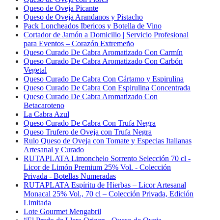
Queso de Oveja Picante
Queso de Oveja Arandanos y Pistacho
Pack Loncheados Ibericos y Botella de Vino
Cortador de Jamón a Domicilio | Servicio Profesional
para Eventos – Corazón Extremeño
Queso Curado De Cabra Aromatizado Con Carmín
Queso Curado De Cabra Aromatizado Con Carbón
Vegetal
Queso Curado De Cabra Con Cártamo y Espirulina
Queso Curado De Cabra Con Espirulina Concentrada
Queso Curado De Cabra Aromatizado Con
Betacaroteno
La Cabra Azul
Queso Curado De Cabra Con Trufa Negra
Queso Trufero de Oveja con Trufa Negra
Rulo Queso de Oveja con Tomate y Especias Italianas
Artesanal y Curado
RUTAPLATA Limonchelo Sorrento Selección 70 cl -
Licor de Limón Premium 25% Vol. - Colección
Privada - Botellas Numeradas
RUTAPLATA Espíritu de Hierbas – Licor Artesanal
Monacal 25% Vol., 70 cl – Colección Privada, Edición
Limitada
Lote Gourmet Mengabril