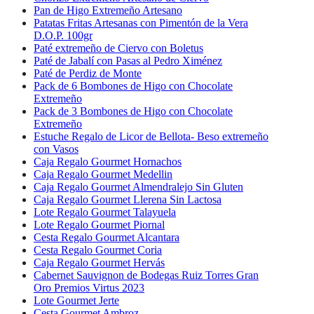
Pan de Higo Extremeño Artesano
Patatas Fritas Artesanas con Pimentón de la Vera
D.O.P. 100gr
Paté extremeño de Ciervo con Boletus
Paté de Jabalí con Pasas al Pedro Ximénez
Paté de Perdiz de Monte
Pack de 6 Bombones de Higo con Chocolate
Extremeño
Pack de 3 Bombones de Higo con Chocolate
Extremeño
Estuche Regalo de Licor de Bellota- Beso extremeño
con Vasos
Caja Regalo Gourmet Hornachos
Caja Regalo Gourmet Medellin
Caja Regalo Gourmet Almendralejo Sin Gluten
Caja Regalo Gourmet Llerena Sin Lactosa
Lote Regalo Gourmet Talayuela
Lote Regalo Gourmet Piornal
Cesta Regalo Gourmet Alcantara
Cesta Regalo Gourmet Coria
Caja Regalo Gourmet Hervás
Cabernet Sauvignon de Bodegas Ruiz Torres Gran
Oro Premios Virtus 2023
Lote Gourmet Jerte
Cesta Gourmet Ambroz