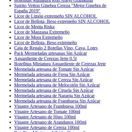
Botellitas Miniatura Ron Añejo Granadilla
Spirito Vetton Ginebra Cereza "Mejor Ginebra de
España 2019"
Licor de Limón extremeño SIN ALCOHOL
Licor de Bellota- Beso extremeño SIN ALCOHOL
Licor de Menta Riska
Licor de Manzana Extremeño
Licor de Mora Extremeño
Licor de Bellota- Beso extremeño
Caja de Regalo 2 Botellas Vino, Cava, Lotes
Pack Mermeladas artesanas Sin Azúcar
Aguardiente de Cerezas Jerte 0.5l
Botellitas Miniatura Aguardiente de Cerezas Jerte
Mermelada artesana de Tomate Sin Azúcar
Mermelada artesana de Fresa Sin Azúcar
Mermelada artesana de Cereza Sin Azúcar
Mermelada artesana de Melocotón Sin Azúcar
Mermelada artesana de Ciruela Sin Azúcar
Mermelada artesana de Naranja Sin Azúcar
Mermelada artesana de Frambuesa Sin Azúcar
Vinagre Artesano de Frambuesa 100ml
Vinagre Artesano de Tomate 100ml
Vinagre Artesano de Higo 100ml
Vinagre Artesano de Arandanos 100ml
Vinagre Artesano de Cereza 100ml