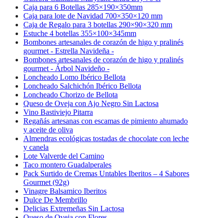
Caja para 6 Botellas 285×190×350mm
Caja para lote de Navidad 700×350×120 mm
Caja de Regalo para 3 botellas 290×90×320 mm
Estuche 4 botellas 355×100×345mm
Bombones artesanales de corazón de higo y pralinés
gourmet - Estrella Navideña -
Bombones artesanales de corazón de higo y pralinés
gourmet - Árbol Navideño -
Loncheado Lomo Ibérico Bellota
Loncheado Salchichón Ibérico Bellota
Loncheado Chorizo de Bellota
Queso de Oveja con Ajo Negro Sin Lactosa
Vino Bastiviejo Pitarra
Regañás artesanas con escamas de pimiento ahumado
y aceite de oliva
Almendras ecológicas tostadas de chocolate con leche
y canela
Lote Valverde del Camino
Taco montero Guadalperales
Pack Surtido de Cremas Untables Iberitos – 4 Sabores
Gourmet (92g)
Vinagre Balsamico Iberitos
Dulce De Membrillo
Delicias Extremeñas Sin Lactosa
Queso de Oveja con Flores