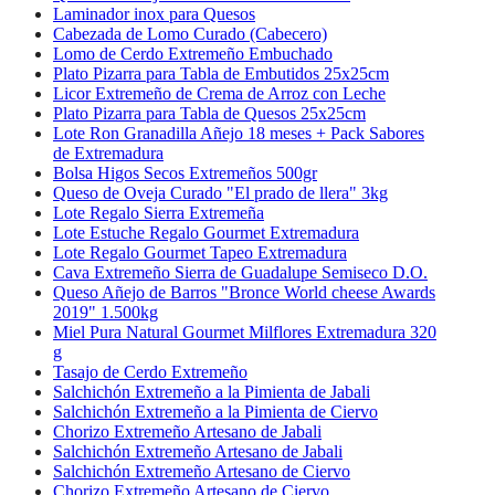
Laminador inox para Quesos
Cabezada de Lomo Curado (Cabecero)
Lomo de Cerdo Extremeño Embuchado
Plato Pizarra para Tabla de Embutidos 25x25cm
Licor Extremeño de Crema de Arroz con Leche
Plato Pizarra para Tabla de Quesos 25x25cm
Lote Ron Granadilla Añejo 18 meses + Pack Sabores
de Extremadura
Bolsa Higos Secos Extremeños 500gr
Queso de Oveja Curado "El prado de llera" 3kg
Lote Regalo Sierra Extremeña
Lote Estuche Regalo Gourmet Extremadura
Lote Regalo Gourmet Tapeo Extremadura
Cava Extremeño Sierra de Guadalupe Semiseco D.O.
Queso Añejo de Barros "Bronce World cheese Awards
2019" 1.500kg
Miel Pura Natural Gourmet Milflores Extremadura 320
g
Tasajo de Cerdo Extremeño
Salchichón Extremeño a la Pimienta de Jabali
Salchichón Extremeño a la Pimienta de Ciervo
Chorizo Extremeño Artesano de Jabali
Salchichón Extremeño Artesano de Jabali
Salchichón Extremeño Artesano de Ciervo
Chorizo Extremeño Artesano de Ciervo