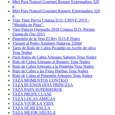
Miel Pura Natural Gourmet Bosque Extremadura 320
g
Miel Pura Natural Gourmet Romero Extremadura 320
g
Vino Tinto Payva Crianza D.O. CINVE 2019 –
“Medalla de Plata”.
Vino Palacio Quemado 2018 Crianza D.O.-Premio
Espiga de Oro 2015
Pimentón de la Vera El Rey D.O.P. Dulce
Vinagre al Pedro Ximénez Naturvie 250ml
Tarro de Rulo de Cabra Picantito en Aceite de oliva
Tena Nuñez
Pack Rulos de Cabra Artesano Sabores Tena Nuñez
Rulo de Cabra Artesano al Romero Tena Nuñez
Rulo de Cabra Artesano a la Pimienta Tena Nuñez
Rulo de Cabra a las Finas Hierbas Tena Nuñez
Rulo de Cabra al Pimentón Artesano Tena Nuñez
TAZA MOMENTOS CONTIGO
TAZA BUENOS DÍAS PRINCESA
TAZA PAPA SUPERHEROE
TAZA PROFE CLASE
TAZA LOCAS AMIGAS
TAZA VIVIR LA VIDA
TAZA SÉ MI ANCLA
TAZA MEJOR ABUELA