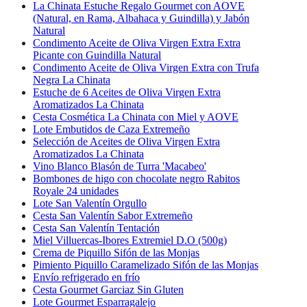
La Chinata Estuche Regalo Gourmet con AOVE
(Natural, en Rama, Albahaca y Guindilla) y Jabón
Natural
Condimento Aceite de Oliva Virgen Extra Extra
Picante con Guindilla Natural
Condimento Aceite de Oliva Virgen Extra con Trufa
Negra La Chinata
Estuche de 6 Aceites de Oliva Virgen Extra
Aromatizados La Chinata
Cesta Cosmética La Chinata con Miel y AOVE
Lote Embutidos de Caza Extremeño
Selección de Aceites de Oliva Virgen Extra
Aromatizados La Chinata
Vino Blanco Blasón de Turra 'Macabeo'
Bombones de higo con chocolate negro Rabitos
Royale 24 unidades
Lote San Valentín Orgullo
Cesta San Valentín Sabor Extremeño
Cesta San Valentín Tentación
Miel Villuercas-Ibores Extremiel D.O (500g)
Crema de Piquillo Sifón de las Monjas
Pimiento Piquillo Caramelizado Sifón de las Monjas
Envío refrigerado en frío
Cesta Gourmet Garciaz Sin Gluten
Lote Gourmet Esparragalejo