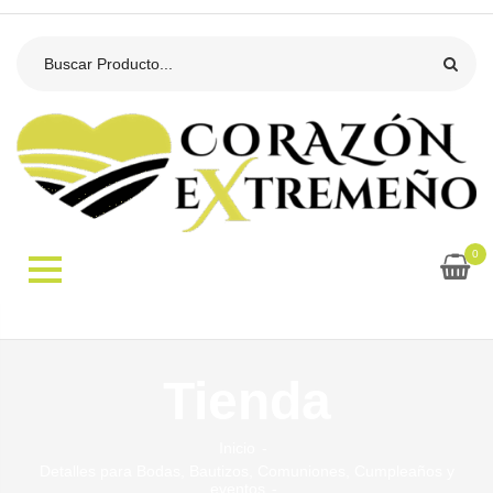
0
Tienda
Inicio
Detalles para Bodas, Bautizos, Comuniones, Cumpleaños y
eventos