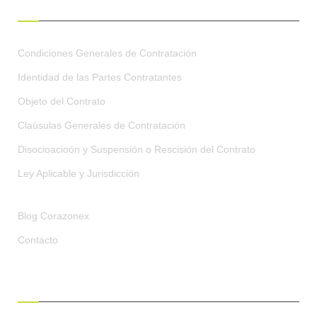
CONDICIONES GENERALES
Condiciones Generales de Contratación
Identidad de las Partes Contratantes
Objeto del Contrato
Claúsulas Generales de Contratación
Disocioacioón y Suspensión o Rescisión del Contrato
Ley Aplicable y Jurisdicción
Blog Corazonex
Contacto
RECIBE OFERTAS EXCLUSIVAS