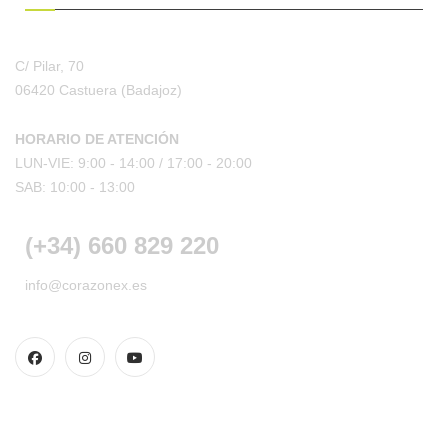
C/ Pilar, 70
06420 Castuera
(Badajoz)
HORARIO DE ATENCIÓN
LUN-VIE: 9:00 - 14:00 /
17:00 - 20:00
SAB: 10:00 - 13:00
(+34) 660 829 220
info@corazonex.es
CONDICIONES DE COMPRA