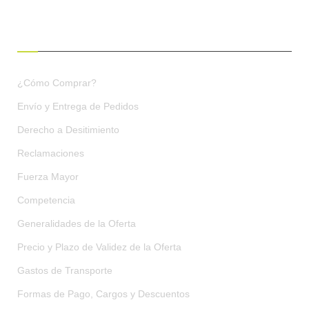
CONDICIONES DE COMPRA
¿Cómo Comprar?
Envío y Entrega de Pedidos
Derecho a Desitimiento
Reclamaciones
Fuerza Mayor
Competencia
Generalidades de la Oferta
Precio y Plazo de Validez de la Oferta
Gastos de Transporte
Formas de Pago, Cargos y Descuentos