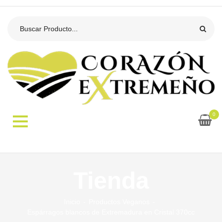
0
Tienda
Inicio
Productos Veganos
Espárragos blancos de Extremadura en Cristal 370cc