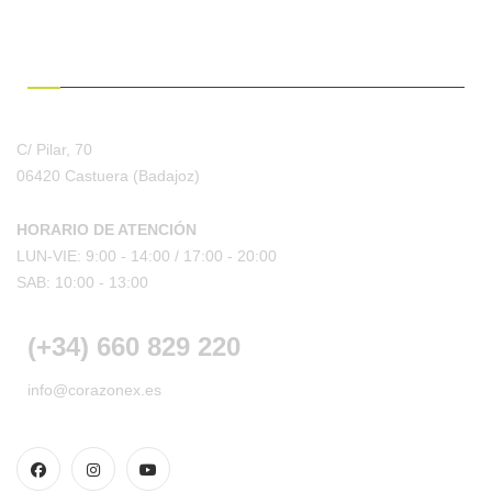
¿HABLAMOS?
C/ Pilar, 70
06420 Castuera
(Badajoz)
HORARIO DE ATENCIÓN
LUN-VIE: 9:00 - 14:00 /
17:00 - 20:00
SAB: 10:00 - 13:00
(+34) 660 829 220
info@corazonex.es