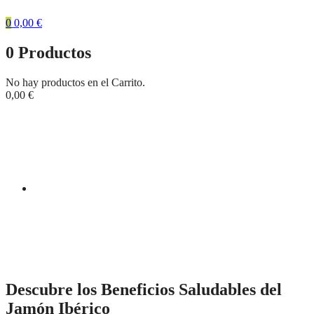
0
0,00
€
0
Productos
No hay productos en el Carrito.
0,00
€
Descubre los Beneficios Saludables del Jamón
Ibérico
Home
Cortador de Jamon
Descubre los Beneficios Saludables del Jamón Ibérico
Descubre los Beneficios Saludables del
Jamón Ibérico