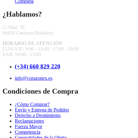
Completa
¿Hablamos?
C/ Pilar, 70
06420 Castuera
(Badajoz)
HORARIO DE ATENCIÓN
LUN-VIE: 9:00 - 14:00 /
17:00 - 20:00
SAB: 10:00 - 13:00
(+34) 660 829 220
info@corazonex.es
Condiciones de Compra
¿Cómo Comprar?
Envío y Entrega de Pedidos
Derecho a Desitimiento
Reclamaciones
Fuerza Mayor
Competencia
Generalidades de la Oferta