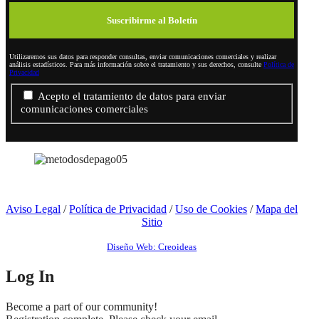
Utilizaremos sus datos para responder consultas, enviar comunicaciones comerciales y realizar
análisis estadísticos. Para más información sobre el tratamiento y sus derechos, consulte
Política de
Privacidad
Acepto el tratamiento de datos para enviar
comunicaciones comerciales
Aviso Legal
/
Política de Privacidad
/
Uso de Cookies
/
Mapa del
Sitio
Diseño Web: Creoideas
Log In
Become a part of our community!