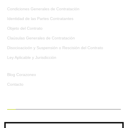
Condiciones Generales de Contratación
Identidad de las Partes Contratantes
Objeto del Contrato
Claúsulas Generales de Contratación
Disocioacioón y Suspensión o Rescisión del Contrato
Ley Aplicable y Jurisdicción
Blog Corazonex
Contacto
RECIBE OFERTAS EXCLUSIVAS