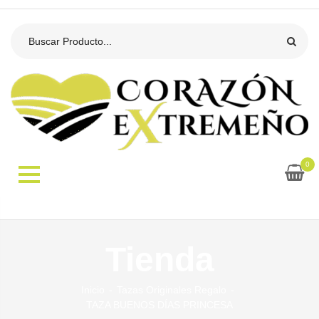
0
Tienda
Inicio
Tazas Originales Regalo
TAZA BUENOS DÍAS PRINCESA