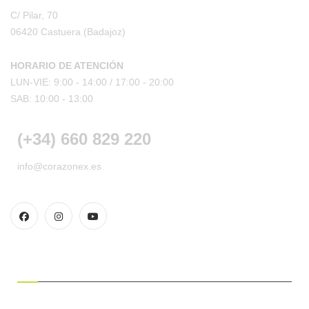
C/ Pilar, 70
06420 Castuera
(Badajoz)
HORARIO DE ATENCIÓN
LUN-VIE: 9:00 - 14:00 /
17:00 - 20:00
SAB: 10:00 - 13:00
(+34) 660 829 220
info@corazonex.es
CONDICIONES DE COMPRA