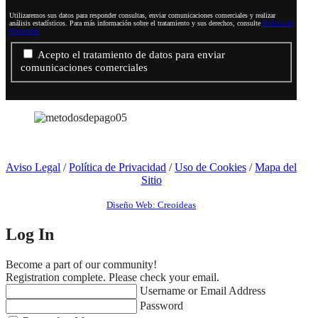
Utilizaremos sus datos para responder consultas, enviar comunicaciones comerciales y realizar
análisis estadísticos. Para más información sobre el tratamiento y sus derechos, consulte
Política de
Privacidad
Acepto el tratamiento de datos para enviar
comunicaciones comerciales
Aviso Legal
/
Política de Privacidad
/
Uso de Cookies
/
Mapa del
Sitio
Diseño Web: Creoideas
Log In
Become a part of our community!
Registration complete. Please check your email.
Username or Email Address
Password