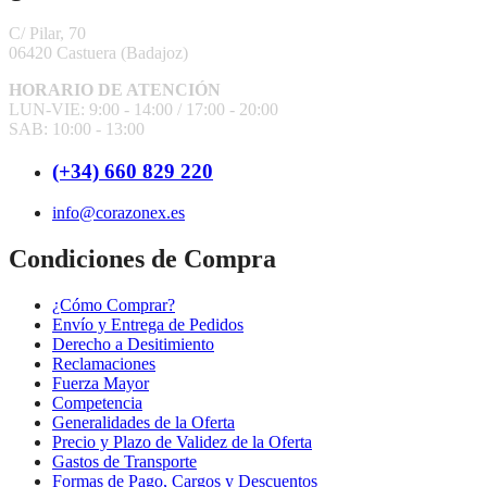
C/ Pilar, 70
06420 Castuera
(Badajoz)
HORARIO DE ATENCIÓN
LUN-VIE: 9:00 - 14:00 /
17:00 - 20:00
SAB: 10:00 - 13:00
(+34) 660 829 220
info@corazonex.es
Condiciones de Compra
¿Cómo Comprar?
Envío y Entrega de Pedidos
Derecho a Desitimiento
Reclamaciones
Fuerza Mayor
Competencia
Generalidades de la Oferta
Precio y Plazo de Validez de la Oferta
Gastos de Transporte
Formas de Pago, Cargos y Descuentos