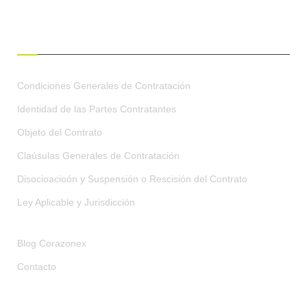
CONDICIONES GENERALES
Condiciones Generales de Contratación
Identidad de las Partes Contratantes
Objeto del Contrato
Claúsulas Generales de Contratación
Disocioacioón y Suspensión o Rescisión del Contrato
Ley Aplicable y Jurisdicción
Blog Corazonex
Contacto