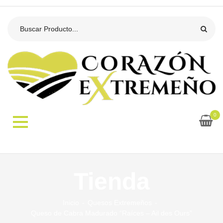
0
Tienda
Inicio
Quesos Extremeños
Queso de Cabra Madurado “Raíces – Ail des Ours”