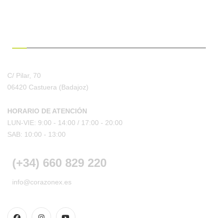
¿HABLAMOS?
C/ Pilar, 70
06420 Castuera
(Badajoz)
HORARIO DE ATENCIÓN
LUN-VIE: 9:00 - 14:00 /
17:00 - 20:00
SAB: 10:00 - 13:00
(+34) 660 829 220
info@corazonex.es