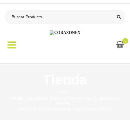
0
Tienda
Inicio
Detalles para Bodas, Bautizos, Comuniones, Cumpleaños y
eventos
Botella de Cerveza Artesana Personalizada Bodas