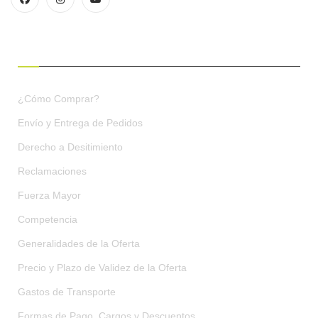
CONDICIONES DE COMPRA
¿Cómo Comprar?
Envío y Entrega de Pedidos
Derecho a Desitimiento
Reclamaciones
Fuerza Mayor
Competencia
Generalidades de la Oferta
Precio y Plazo de Validez de la Oferta
Gastos de Transporte
Formas de Pago, Cargos y Descuentos