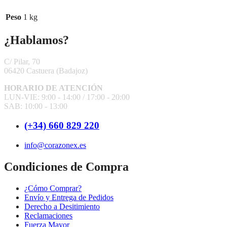
Peso
1 kg
¿Hablamos?
C/ Pilar, 70
06420 Castuera
(Badajoz)
HORARIO DE ATENCIÓN
LUN-VIE: 9:00 - 14:00 /
17:00 - 20:00
SAB: 10:00 - 13:00
(+34) 660 829 220
info@corazonex.es
Condiciones de Compra
¿Cómo Comprar?
Envío y Entrega de Pedidos
Derecho a Desitimiento
Reclamaciones
Fuerza Mayor