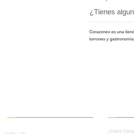
¿Tienes algun
Corazonex es una tien
turrones y gastronomía
¿HABLAMOS?
CONDICION
¿Cómo Comp