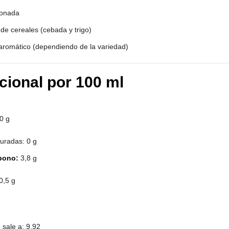
ionada
de cereales (cebada y trigo)
 aromático (dependiendo de la variedad)
icional por 100 ml
0 g
uradas: 0 g
bono:
3,8 g
0,5 g
o sale a: 9,92