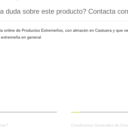
a duda sobre este producto? Contacta co
da online de Productos Extremeños, con almacén en Castuera y que 
 extremeña en general.
ES DE COMPRA
CONDICIONES GENERALES
rar?
Condiciones Generales de Cont