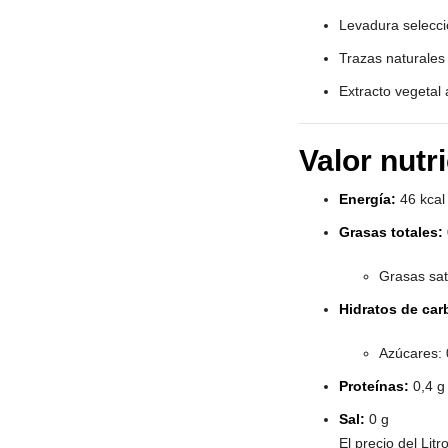
Levadura selecc
Trazas naturales 
Extracto vegetal
Valor nutr
Energía:
46 kcal
Grasas totales:
Grasas sat
Hidratos de car
Azúcares: 
Proteínas:
0,4 g
Sal:
0 g
El precio del Litr