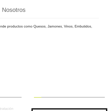
n Nosotros
vende productos como Quesos, Jamones, Vinos, Embutidos,
RECIBE OFERTAS EXCLUSIVAS
ratación