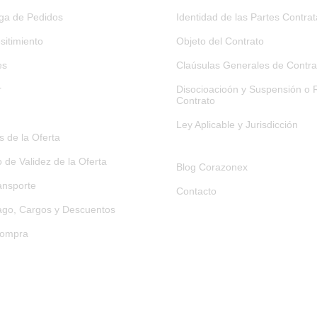
ega de Pedidos
Identidad de las Partes Contra
sitimiento
Objeto del Contrato
es
Claúsulas Generales de Contra
r
Disocioacioón y Suspensión o R
Contrato
Ley Aplicable y Jurisdicción
 de la Oferta
o de Validez de la Oferta
Blog Corazonex
ansporte
Contacto
go, Cargos y Descuentos
Compra