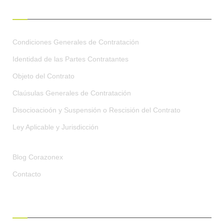
CONDICIONES GENERALES
Condiciones Generales de Contratación
Identidad de las Partes Contratantes
Objeto del Contrato
Claúsulas Generales de Contratación
Disocioacioón y Suspensión o Rescisión del Contrato
Ley Aplicable y Jurisdicción
Blog Corazonex
Contacto
RECIBE OFERTAS EXCLUSIVAS