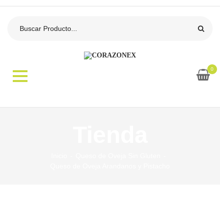
0
Tienda
Inicio
Queso de Oveja Sin Gluten
Queso de Oveja Arandanos y Pistacho