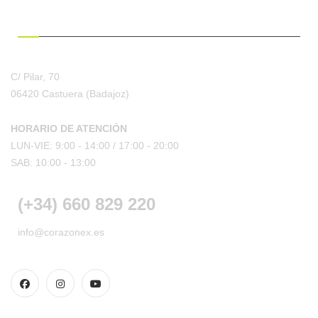
¿HABLAMOS?
C/ Pilar, 70
06420 Castuera
(Badajoz)
HORARIO DE ATENCIÓN
LUN-VIE: 9:00 - 14:00 /
17:00 - 20:00
SAB: 10:00 - 13:00
(+34) 660 829 220
info@corazonex.es