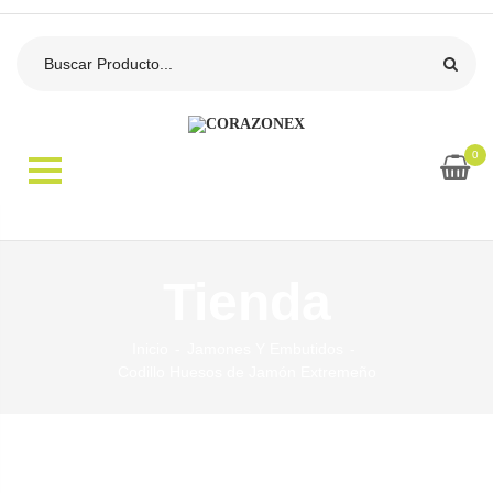
0
Tienda
Inicio
Jamones Y Embutidos
Codillo Huesos de Jamón Extremeño