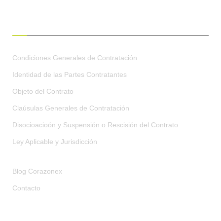
CONDICIONES GENERALES
Condiciones Generales de Contratación
Identidad de las Partes Contratantes
Objeto del Contrato
Claúsulas Generales de Contratación
Disocioacioón y Suspensión o Rescisión del Contrato
Ley Aplicable y Jurisdicción
Blog Corazonex
Contacto
RECIBE OFERTAS EXCLUSIVAS