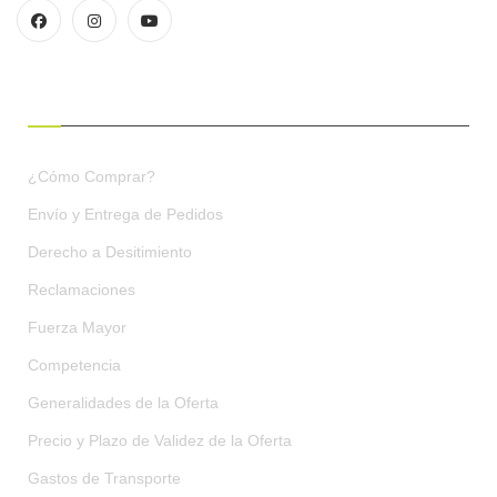
CONDICIONES DE COMPRA
¿Cómo Comprar?
Envío y Entrega de Pedidos
Derecho a Desitimiento
Reclamaciones
Fuerza Mayor
Competencia
Generalidades de la Oferta
Precio y Plazo de Validez de la Oferta
Gastos de Transporte