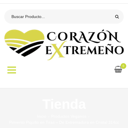
0
Tienda
Inicio
Productos Veganos
Pimiento Piquillo en Tiras – De Extremadura en Cristal 314cc