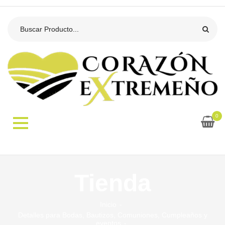
0
Tienda
Inicio
Detalles para Bodas, Bautizos, Comuniones, Cumpleaños y
eventos