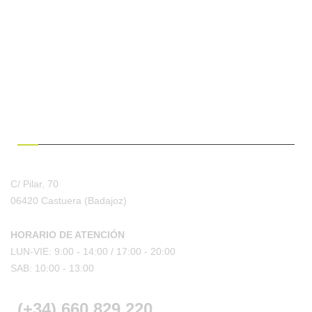
¿HABLAMOS?
C/ Pilar, 70
06420 Castuera
(Badajoz)
HORARIO DE ATENCIÓN
LUN-VIE: 9:00 - 14:00 /
17:00 - 20:00
SAB: 10:00 - 13:00
(+34) 660 829 220