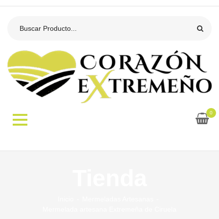
0
Tienda
Inicio
Mermeladas Artesanas
Mermelada artesana Extremeña de Ciruela