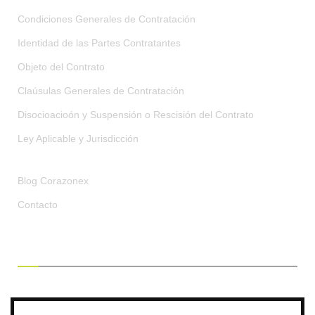
Condiciones Generales de Contratación
Identidad de las Partes Contratantes
Objeto del Contrato
Claúsulas Generales de Contratación
Disocioacioón y Suspensión o Rescisión del Contrato
Ley Aplicable y Jurisdicción
Blog Corazonex
Contacto
RECIBE OFERTAS EXCLUSIVAS