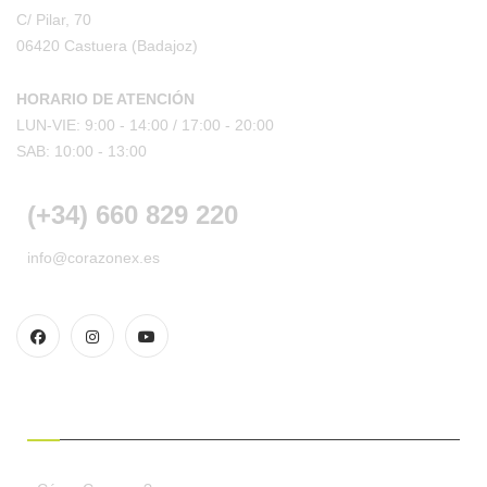
C/ Pilar, 70
06420 Castuera
(Badajoz)
HORARIO DE ATENCIÓN
LUN-VIE: 9:00 - 14:00 /
17:00 - 20:00
SAB: 10:00 - 13:00
(+34) 660 829 220
info@corazonex.es
CONDICIONES DE COMPRA