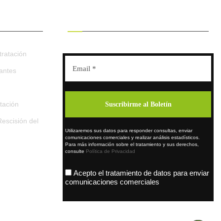
RECIBE OFERTAS EXCLUSIVAS
ratación
tantes
tación
escisión del
Utilizaremos sus datos para responder consultas, enviar
comunicaciones comerciales y realizar análisis estadísticos.
Para más información sobre el tratamiento y sus derechos,
consulte
Política de Privacidad
Acepto el tratamiento de datos para enviar
comunicaciones comerciales