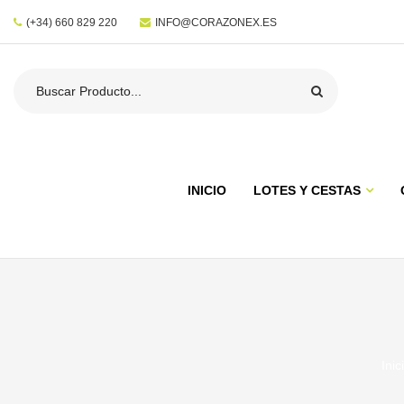
(+34) 660 829 220
INFO@CORAZONEX.ES
INICIO
LOTES Y CESTAS
Inic