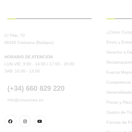
¿HABLAMOS?
CONDICION
¿Cómo Comp
C/ Pilar, 70
Envío y Entr
06420 Castuera
(Badajoz)
Derecho a De
HORARIO DE ATENCIÓN
Reclamacion
LUN-VIE: 9:00 - 14:00 /
17:00 - 20:00
SAB: 10:00 - 13:00
Fuerza Mayo
Competencia
(+34) 660 829 220
Generalidades
info@corazonex.es
Precio y Plaz
Gastos de Tr
Formas de Pa