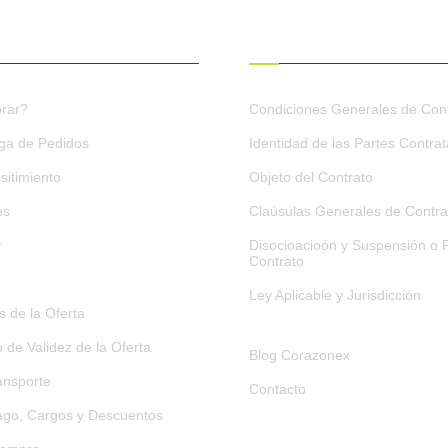
ES DE COMPRA
CONDICIONES GENERALES
rar?
Condiciones Generales de Cont
ega de Pedidos
Identidad de las Partes Contra
sitimiento
Objeto del Contrato
es
Claúsulas Generales de Contra
r
Disocioacioón y Suspensión o R
Contrato
Ley Aplicable y Jurisdicción
 de la Oferta
o de Validez de la Oferta
Blog Corazonex
ansporte
Contacto
go, Cargos y Descuentos