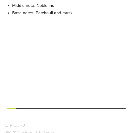
Middle note: Noble iris
Base notes: Patchouli and musk
¿HABLAMOS?
C/ Pilar, 70
06420 Castuera
(Badajoz)