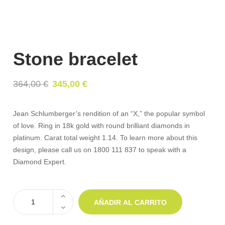
Stone bracelet
364,00
€
345,00
€
El
El
precio
precio
original
actual
Jean Schlumberger’s rendition of an “X,” the popular symbol
era:
es:
of love. Ring in 18k gold with round brilliant diamonds in
364,00 €.
345,00 €.
platinum. Carat total weight 1.14. To learn more about this
design, please call us on 1800 111 837 to speak with a
Diamond Expert.
AÑADIR AL CARRITO