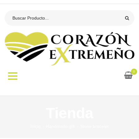
0
Tienda
Inicio
Handmade gift
Stone bracelet