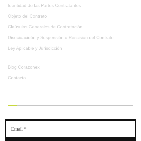
Identidad de las Partes Contratantes
Objeto del Contrato
Claúsulas Generales de Contratación
Disocioacioón y Suspensión o Rescisión del Contrato
Ley Aplicable y Jurisdicción
Blog Corazonex
Contacto
RECIBE OFERTAS EXCLUSIVAS