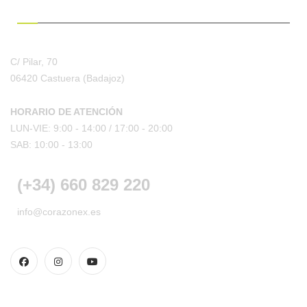
¿HABLAMOS?
C/ Pilar, 70
06420 Castuera
(Badajoz)
HORARIO DE ATENCIÓN
LUN-VIE: 9:00 - 14:00 /
17:00 - 20:00
SAB: 10:00 - 13:00
(+34) 660 829 220
info@corazonex.es
CONDICIONES DE COMPRA