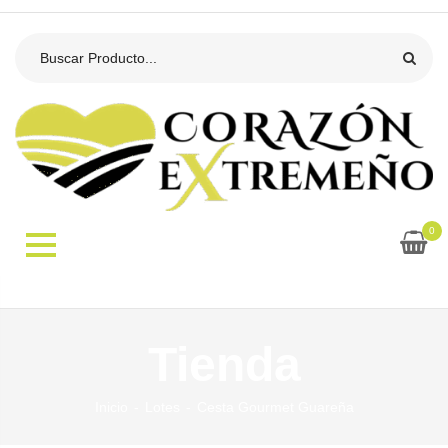
0
Tienda
Inicio
Lotes
Cesta Gourmet Guareña