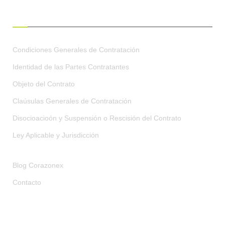
CONDICIONES GENERALES
Condiciones Generales de Contratación
Identidad de las Partes Contratantes
Objeto del Contrato
Claúsulas Generales de Contratación
Disocioacioón y Suspensión o Rescisión del Contrato
Ley Aplicable y Jurisdicción
Blog Corazonex
Contacto
RECIBE OFERTAS EXCLUSIVAS