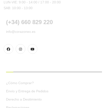
LUN-VIE: 9:00 - 14:00 /
17:00 - 20:00
SAB: 10:00 - 13:00
(+34) 660 829 220
info@corazonex.es
CONDICIONES DE COMPRA
¿Cómo Comprar?
Envío y Entrega de Pedidos
Derecho a Desitimiento
Reclamaciones