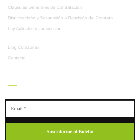
Claúsulas Generales de Contratación
Disocioacioón y Suspensión o Rescisión del Contrato
Ley Aplicable y Jurisdicción
Blog Corazonex
Contacto
RECIBE OFERTAS EXCLUSIVAS