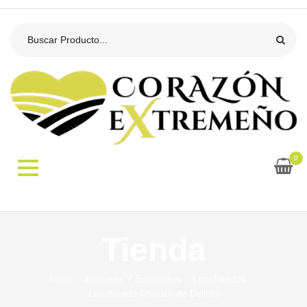
0
Tienda
Inicio
Jamones Y Embutidos
Loncheados
Loncheado Chorizo de Bellota