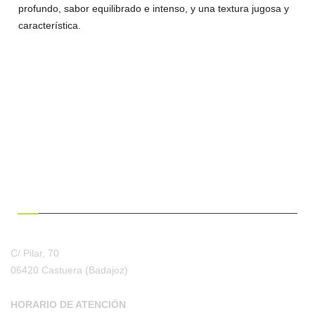
profundo, sabor equilibrado e intenso, y una textura jugosa y
característica.
¿HABLAMOS?
C/ Pilar, 70
06420 Castuera
(Badajoz)
HORARIO DE ATENCIÓN