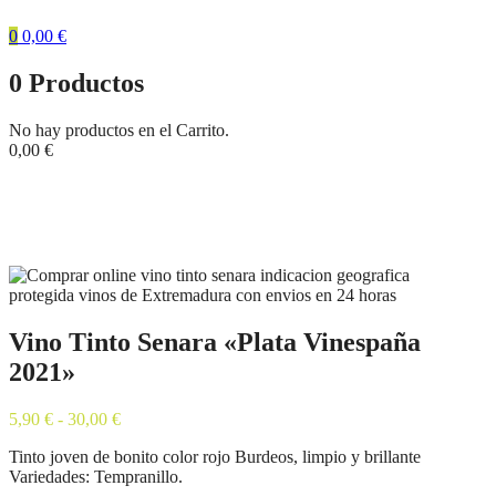
0
0,00
€
0
Productos
No hay productos en el Carrito.
0,00
€
Tienda
Inicio
Vinos y Cervezas
Vino Tinto Senara «Plata Vinespaña
2021»
Vino Tinto Senara «Plata Vinespaña
2021»
Rango
5,90
€
-
30,00
€
de
Tinto joven de bonito color rojo Burdeos, limpio y brillante
precios:
Variedades: Tempranillo.
desde