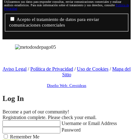
Utilizaremos sus datos para responder consultas, enviar comunicaciones comerciales y realizar
análisis estadísticos. Para más información sobre el tratamiento y sus derechos, consulte
Política de
Privacidad
Acepto el tratamiento de datos para enviar
comunicaciones comerciales
Aviso Legal
/
Política de Privacidad
/
Uso de Cookies
/
Mapa del
Sitio
Diseño Web: Creoideas
Log In
Become a part of our community!
Registration complete. Please check your email.
Username or Email Address
Password
Remember Me