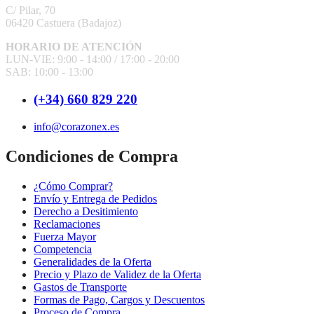
C/ Pilar, 70
06420 Castuera
(Badajoz)
HORARIO DE ATENCIÓN
LUN-VIE: 9:00 - 14:00 /
17:00 - 20:00
SAB: 10:00 - 13:00
(+34) 660 829 220
info@corazonex.es
Condiciones de Compra
¿Cómo Comprar?
Envío y Entrega de Pedidos
Derecho a Desitimiento
Reclamaciones
Fuerza Mayor
Competencia
Generalidades de la Oferta
Precio y Plazo de Validez de la Oferta
Gastos de Transporte
Formas de Pago, Cargos y Descuentos
Proceso de Compra