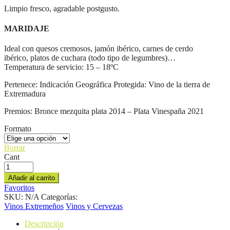
5,90 €
Limpio fresco, agradable postgusto.
hasta
30,00 €
MARIDAJE
Ideal con quesos cremosos, jamón ibérico, carnes de cerdo
ibérico, platos de cuchara (todo tipo de legumbres)…
Temperatura de servicio: 15 – 18ºC
Pertenece: Indicación Geográfica Protegida: Vino de la tierra de
Extremadura
Premios: Bronce mezquita plata 2014 – Plata Vinespaña 2021
Formato
Borrar
Cant
Añadir al carrito
Favoritos
SKU:
N/A
Categorías:
Vinos Extremeños
Vinos y Cervezas
Descripción