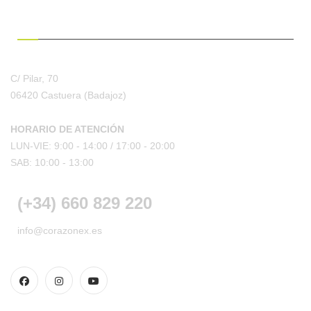
¿HABLAMOS?
C/ Pilar, 70
06420 Castuera
(Badajoz)
HORARIO DE ATENCIÓN
LUN-VIE: 9:00 - 14:00 /
17:00 - 20:00
SAB: 10:00 - 13:00
(+34) 660 829 220
info@corazonex.es