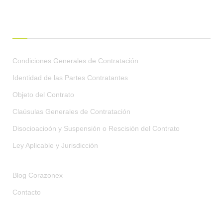
CONDICIONES GENERALES
Condiciones Generales de Contratación
Identidad de las Partes Contratantes
Objeto del Contrato
Claúsulas Generales de Contratación
Disocioacioón y Suspensión o Rescisión del Contrato
Ley Aplicable y Jurisdicción
Blog Corazonex
Contacto
RECIBE OFERTAS EXCLUSIVAS