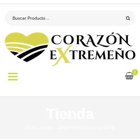
0
Tienda
Inicio
Lotes
Cesta Regalo Gourmet Coria