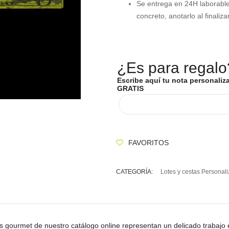
Se entrega en 24H laborables
concreto, anotarlo al final
¿Es para regalo
Escribe aquí tu nota personaliz
GRATIS
FAVORITOS
CATEGORÍA:
Lotes y cestas Personal
 gourmet de nuestro catálogo online representan un delicado trabajo en