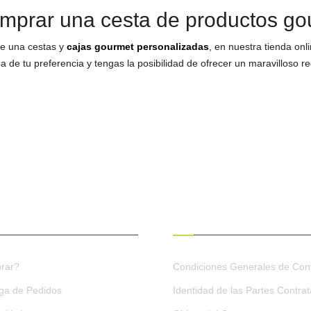
prar una cesta de productos go
de una cestas y
cajas gourmet personalizadas
, en nuestra tienda onl
 de tu preferencia y tengas la posibilidad de ofrecer un maravilloso 
ES DE COMPRA
CONDICIONES GENERALES
rar?
Condiciones Generales de Cont
ega de Pedidos
Identidad de las Partes Contra