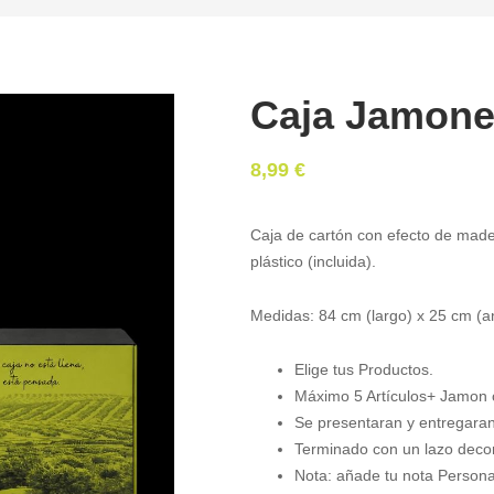
Caja Jamone
8,99
€
Caja de cartón con efecto de made
plástico (incluida).
Medidas: 84 cm (largo) x 25 cm (an
Elige tus Productos.
Máximo 5 Artículos+ Jamon 
Se presentaran y entregaran
Terminado con un lazo decor
Nota: añade tu nota Person