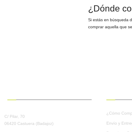
¿Dónde com
Si estás en búsqueda 
comprar aquella que sea
¿HABLAMOS?
CONDICION
¿Cómo Comp
C/ Pilar, 70
Envío y Entr
06420 Castuera
(Badajoz)