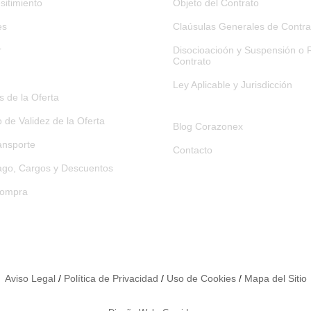
sitimiento
Objeto del Contrato
es
Claúsulas Generales de Contra
r
Disocioacioón y Suspensión o R
Contrato
Ley Aplicable y Jurisdicción
 de la Oferta
o de Validez de la Oferta
Blog Corazonex
ansporte
Contacto
go, Cargos y Descuentos
Compra
Aviso Legal
/
Política de Privacidad
/
Uso de Cookies
/
Mapa del Sitio