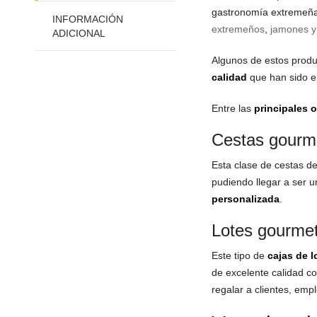
gastronomía extremeña.
INFORMACIÓN
extremeños
,
jamones y
ADICIONAL
Algunos de estos prod
calidad
que han sido e
Entre las
principales 
Cestas gourm
Esta clase de cestas d
pudiendo llegar a ser u
personalizada
.
Lotes gourme
Este tipo de
cajas de l
de excelente calidad co
regalar a clientes, emp