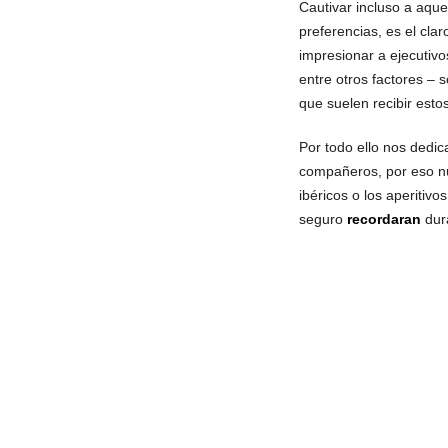
Cautivar incluso a aque
preferencias, es el cla
impresionar a ejecutivo
entre otros factores – 
que suelen recibir estos
Por todo ello nos dedic
compañeros, por eso nu
ibéricos o los aperitiv
seguro
recordaran
dura
¿HABLAMOS?
CONDICION