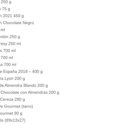
 250 g
e 75 g
on 2021 450 g
n Chocolate Negro
 ml
ntón 250 g
resy 250 ml
s 700 ml
 700 ml
ta 700 ml
de España 2018 – 400 g
bra Lyon 200 g
de Almendra Blando 200 g
 Chocolate con Almendras 200 g
Cereza 280 g
e Gourmet (tarro)
Gourmet 90 g
lo (89x13x27)