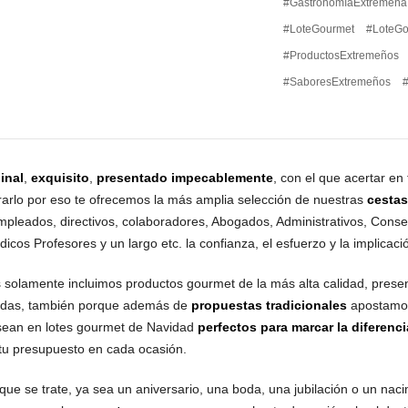
#GastronomíaExtremeña
#LoteGourmet
#LoteGo
#ProductosExtremeños
#SaboresExtremeños
inal
,
exquisito
,
presentado impecablemente
, con el que acertar e
rarlo por eso te ofrecemos la más amplia selección de nuestras
cestas
mpleados, directivos, colaboradores, Abogados, Administrativos, Conse
cos Profesores y un largo etc. la confianza, el esfuerzo y la implicac
s solamente incluimos productos gourmet de la más alta calidad, prese
nadas, también porque además de
propuestas tradicionales
apostamo
sean en lotes gourmet de Navidad
perfectos para marcar la diferenci
tu presupuesto en cada ocasión.
que se trate, ya sea un aniversario, una boda, una jubilación o un nacim