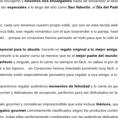
que escogerlo y
nosotros nos encargamos
hasta de enviárselo al des
tan
especiales
a lo largo del año como
San Valentín
, el
Día del Pad
s, cada uno tenemos nuestro propio estilo, por eso en esta tienda web
unca falla, ese regalo romántico con el que sorprender a tu pareja, hast
todo… porque en corazonex hemos pensado en todo para que tu sólo teng
special para tu abuela
, hacerle un
regalo original a tu mejor amiga
strarle a tu padre como se merece que es el
mejor padre del mundo
erfecto
y singular, pero lo cierto no siempre es fácil, no sabes ni por
rir a los tópicos… en Corazonex hemos intentado ponértelo muy fácil, 
 además están especialmente pensados para regalar a una amiga, a tu
roponemos regalar auténticos
momentos de felicidad
y lo cierto es q
urmet y delicatesen de excepción, perfectos para ser disfrutados en l
alo gourmet y consideras imprescindible que este incluya
ibéricos
, qu
egalos gourmet
cómodamente clasificados según los productos conten
ón, todas ellas perfectamente combinadas con las auténticas delicate