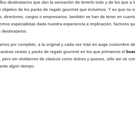
llos destinatarios que dan la sensación de tenerlo todo y de los que 
ro objetivo de los packs de regalo gourmet que incluimos. Y es que no só
s, directores, cargos o empresarios, también se han de tener en cuent
somos especialistas dada nuestra experiencia e implicación, factores 
 destinatarios.
amos por completo, a la original y cada vez más en auge costumbre de c
estras cestas y packs de regalo gourmet en los que primamos el
bue
os, pero sin olvidarnos de clásicos como dulces y quesos, sólo así se c
nte algún tiempo.
ES DE COMPRA
CONDICIONES GENERALES