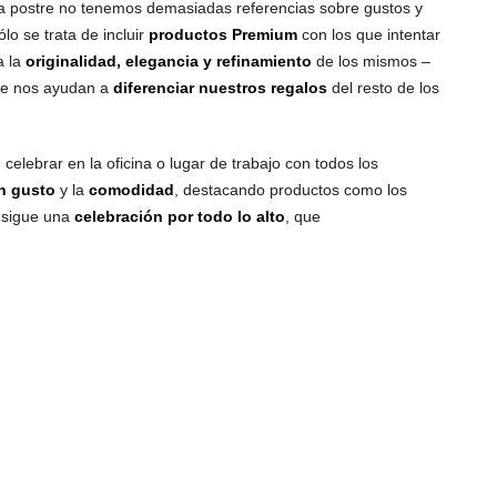
a la postre no tenemos demasiadas referencias sobre gustos y
lo se trata de incluir
productos Premium
con los que intentar
a la
originalidad, elegancia y refinamiento
de los mismos –
que nos ayudan a
diferenciar nuestros regalos
del resto de los
elebrar en la oficina o lugar de trabajo con todos los
n gusto
y la
comodidad
, destacando productos como los
onsigue una
celebración por todo lo alto
, que
RECIBE OFERTAS EXCLUSIVAS