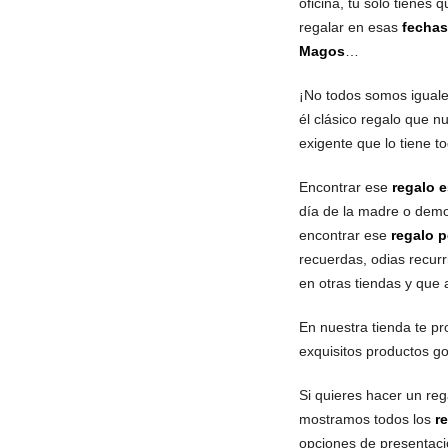
oficina, tu sólo tienes 
regalar en esas
fechas
Magos
…
¡No todos somos iguale
él clásico regalo que n
exigente que lo tiene 
Encontrar ese
regalo e
día de la madre o demo
encontrar ese
regalo p
recuerdas, odias recur
en otras tiendas y que
En nuestra tienda te p
exquisitos productos go
Si quieres hacer un reg
mostramos todos los
r
opciones de presentaci