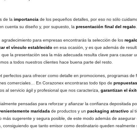
s de la
importancia
de los pequeños detalles, por eso no sólo cuidamo
 cuenta su diseño y, por supuesto, la
presentación final del regalo
.
 agradecimiento para empresas encontrarás la selección de los
regal
zar el vínculo establecido
en esa ocasión, y es que además de result
de que la presentación sea la más adecuada resulta clave para causar 
mos a todos nuestros clientes hace buena parte del resto.
t perfectos para ofrecer como detalle en promociones, programas de fi
ones comerciales… En Corazonex encontraras todo tipo de
propuesta
os al servicio ágil y profesional que nos caracteriza,
garantizan el éxit
ialmente pensadas para reforzar y afianzar la confianza depositada po
venientemente maridada
de productos y un
packaging atractivo
al t
 lo más sugerente y segura posible, de este modo además de asegurar q
os, consiguiendo que tanto emisor como destinatario queden realmente 