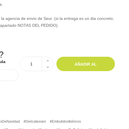
a.
la agencia de envio de Seur. (si la entrega es un dia concreto,
n el apartado NOTAS DEL PEDIDO).
?
ada
AÑADIR AL
CARRITO
asDeNavidad
#Delicatessen
#EmbutidosIbéricos