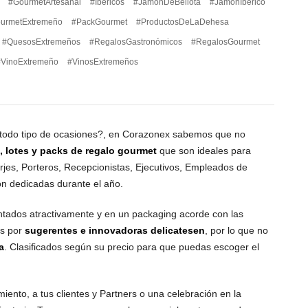
#GourmetArtesanal
#Ibericos
#JamonDeBellota
#JamónIbérico
urmetExtremeño
#PackGourmet
#ProductosDeLaDehesa
#QuesosExtremeños
#RegalosGastronómicos
#RegalosGourmet
#VinoExtremeño
#VinosExtremeños
n todo tipo de ocasiones?, en Corazonex sabemos que no
, lotes y packs de regalo gourmet
que son ideales para
rjes, Porteros, Recepcionistas, Ejecutivos, Empleados de
ión dedicadas durante el año.
ntados atractivamente y en un packaging acorde con las
s por
sugerentes e innovadoras delicatesen
, por lo que no
a
. Clasificados según su precio para que puedas escoger el
iento, a tus clientes y Partners o una celebración en la