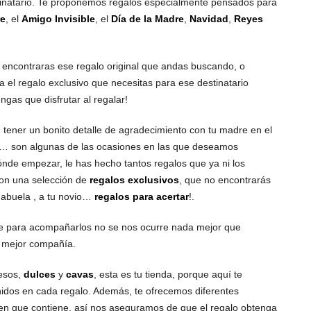
tinatario. Te proponemos regalos especialmente pensados para
re
, el
Amigo Invisible
, el
Día de la Madre
,
Navidad
,
Reyes
 encontraras ese regalo original que andas buscando, o
a el regalo exclusivo que necesitas para ese destinatario
as que disfrutar al regalar!
, tener un bonito detalle de agradecimiento con tu madre en el
… son algunas de las ocasiones en las que deseamos
 dónde empezar, le has hecho tantos regalos que ya ni los
con una selección de
regalos exclusivos
, que no encontrarás
 abuela , a tu novio…
regalos para acertar
!.
ue para acompañarlos no se nos ocurre nada mejor que
a mejor compañía.
esos,
dulces
y
cavas
, esta es tu tienda, porque aquí te
idos en cada regalo. Además, te ofrecemos diferentes
sen que contiene, así nos aseguramos de que el regalo obtenga