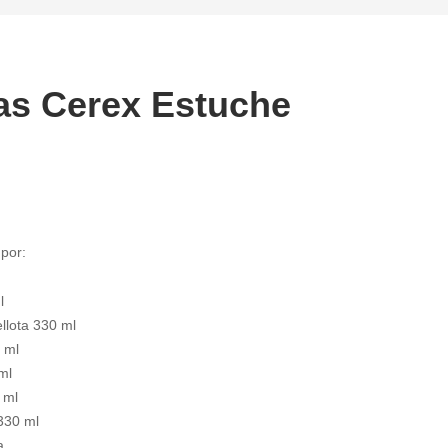
as Cerex Estuche
por:
l
ellota 330 ml
 ml
ml
 ml
330 ml
a.