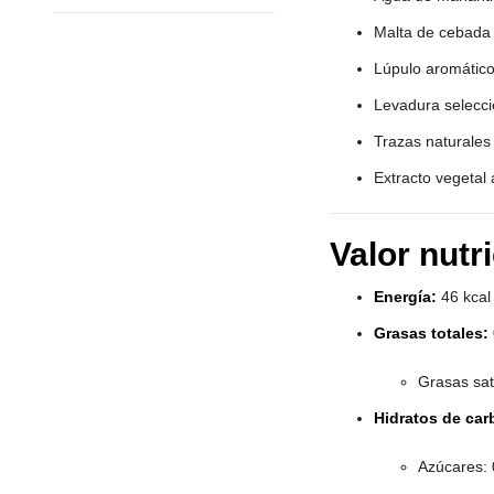
Malta de cebada 
Lúpulo aromátic
Levadura selecc
Trazas naturales 
Extracto vegetal
Valor nutr
Energía:
46 kcal
Grasas totales:
Grasas sat
Hidratos de car
Azúcares: 