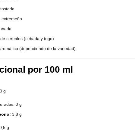
tostada
o extremeño
ionada
de cereales (cebada y trigo)
 aromático (dependiendo de la variedad)
icional por 100 ml
0 g
uradas: 0 g
bono:
3,8 g
0,5 g