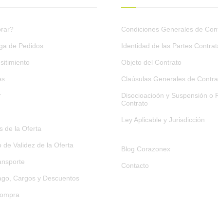
rar?
Condiciones Generales de Cont
ega de Pedidos
Identidad de las Partes Contra
sitimiento
Objeto del Contrato
es
Claúsulas Generales de Contra
r
Disocioacioón y Suspensión o R
Contrato
Ley Aplicable y Jurisdicción
 de la Oferta
o de Validez de la Oferta
Blog Corazonex
ansporte
Contacto
go, Cargos y Descuentos
Compra