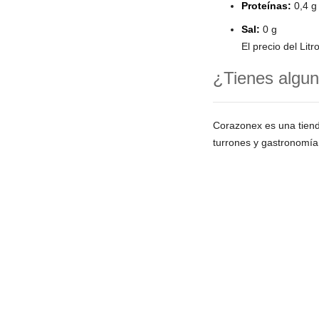
Proteínas:
0,4 g
Sal:
0 g
El precio del Litr
¿Tienes algun
Corazonex es una tien
turrones y gastronomía
¿HABLAMOS?
CONDICION