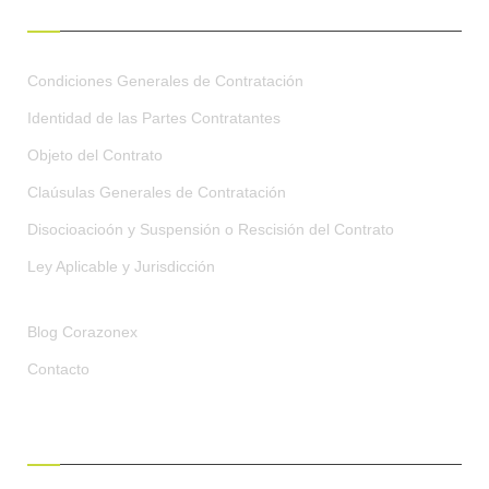
Condiciones Generales de Contratación
Identidad de las Partes Contratantes
Objeto del Contrato
Claúsulas Generales de Contratación
Disocioacioón y Suspensión o Rescisión del Contrato
Ley Aplicable y Jurisdicción
Blog Corazonex
Contacto
RECIBE OFERTAS EXCLUSIVAS