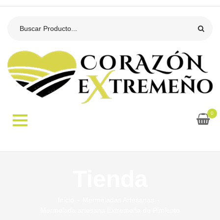
0
Tienda
Inicio
Mermeladas Artesanas
Mermelada artesana Extremeña de Pimiento