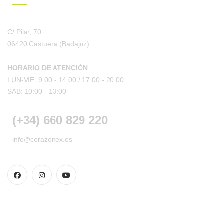
C/ Pilar, 70
06420 Castuera
(Badajoz)
HORARIO DE ATENCIÓN
LUN-VIE: 9:00 - 14:00 /
17:00 - 20:00
SAB: 10:00 - 13:00
(+34) 660 829 220
info@corazonex.es
CONDICIONES DE COMPRA