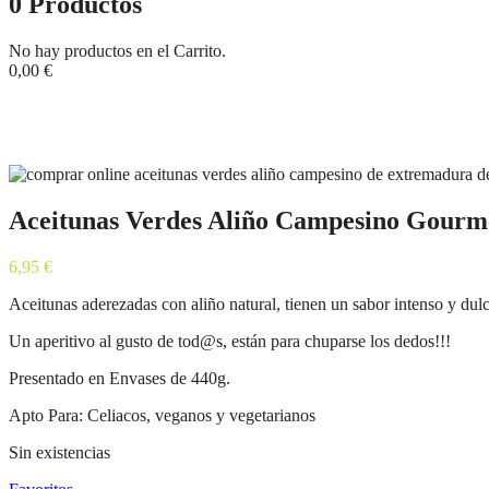
0
Productos
No hay productos en el Carrito.
0,00
€
Tienda
Inicio
Aceitunas y encurtidos
Aceitunas Verdes Aliño Campesino Gou
Aceitunas Verdes Aliño Campesino Gour
6,95
€
Aceitunas aderezadas con aliño natural, tienen un sabor intenso y dulc
Un aperitivo al gusto de tod@s, están para chuparse los dedos!!!
Presentado en Envases de 440g.
Apto Para: Celiacos, veganos y vegetarianos
Sin existencias