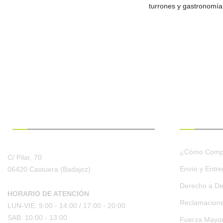
turrones y gastronomía
¿HABLAMOS?
CONDICION
¿Cómo Comp
C/ Pilar, 70
Envío y Entr
06420 Castuera
(Badajoz)
Derecho a De
HORARIO DE ATENCIÓN
Reclamacion
LUN-VIE: 9:00 - 14:00 /
17:00 - 20:00
SAB: 10:00 - 13:00
Fuerza Mayo