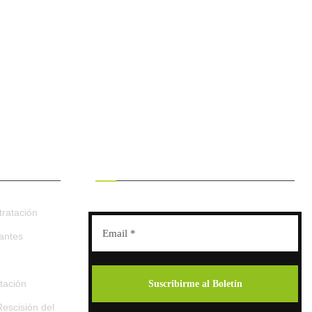
RECIBE OFERTAS EXCLUSIVAS
ratación
tantes
tación
escisión del