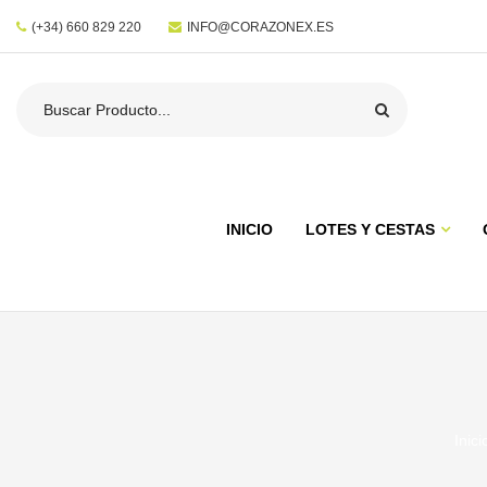
(+34) 660 829 220
INFO@CORAZONEX.ES
INICIO
LOTES Y CESTAS
Inici