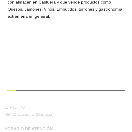
con almacén en Castuera y que vende productos como
Quesos, Jamones, Vinos, Embutidos, turrones y gastronomía
extremeña en general.
¿HABLAMOS?
C/ Pilar, 70
06420 Castuera
(Badajoz)
HORARIO DE ATENCIÓN