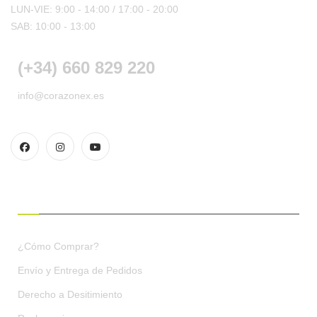
LUN-VIE: 9:00 - 14:00 /
17:00 - 20:00
SAB: 10:00 - 13:00
(+34) 660 829 220
info@corazonex.es
CONDICIONES DE COMPRA
¿Cómo Comprar?
Envío y Entrega de Pedidos
Derecho a Desitimiento