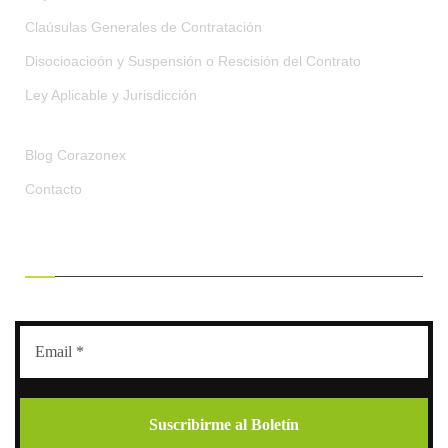
Claúsulas Generales de Contratación
Disocioacioón y Suspensión o Rescisión del Contrato
Ley Aplicable y Jurisdicción
Blog Corazonex
Contacto
RECIBE OFERTAS EXCLUSIVAS