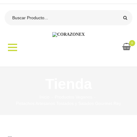
0
Tienda
Inicio
Productos Veganos
Pistachos Artesanos Tostados y Salados Gourmet Rey