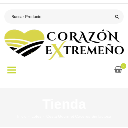
0
Tienda
Inicio
Lotes
Cesta Gourmet Caceres Sin lactosa