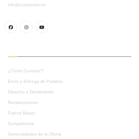
info@corazonex.es
CONDICIONES DE COMPRA
¿Cómo Comprar?
Envío y Entrega de Pedidos
Derecho a Desitimiento
Reclamaciones
Fuerza Mayor
Competencia
Generalidades de la Oferta