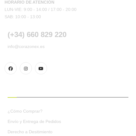
HORARIO DE ATENCIÓN
LUN-VIE: 9:00 - 14:00 /
17:00 - 20:00
SAB: 10:00 - 13:00
(+34) 660 829 220
info@corazonex.es
CONDICIONES DE COMPRA
¿Cómo Comprar?
Envío y Entrega de Pedidos
Derecho a Desitimiento