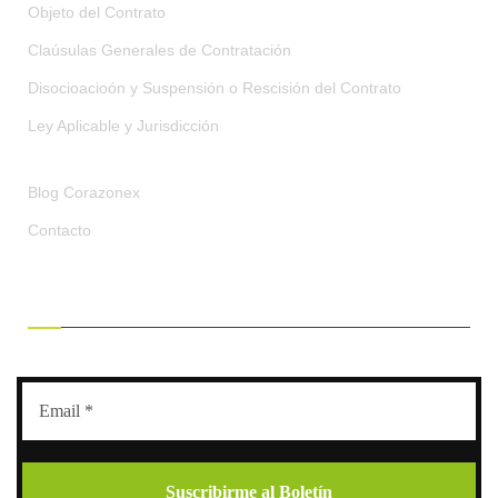
Objeto del Contrato
Claúsulas Generales de Contratación
Disocioacioón y Suspensión o Rescisión del Contrato
Ley Aplicable y Jurisdicción
Blog Corazonex
Contacto
RECIBE OFERTAS EXCLUSIVAS