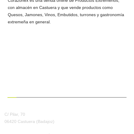
Corazonex es una tienda online de Productos Extremeños,
con almacén en Castuera y que vende productos como
Quesos, Jamones, Vinos, Embutidos, turrones y gastronomía
extremeña en general.
¿HABLAMOS?
C/ Pilar, 70
06420 Castuera
(Badajoz)