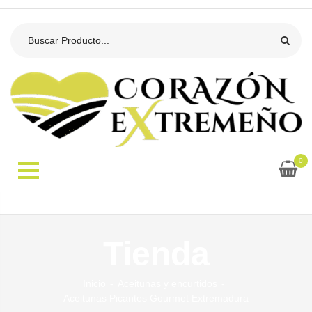
0
Tienda
Inicio
Aceitunas y encurtidos
Aceitunas Picantes Gourmet Extremadura