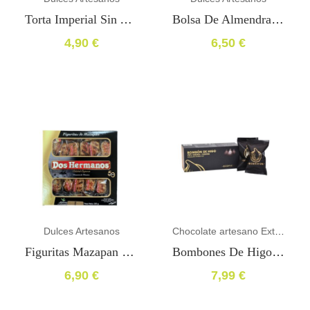
Torta Imperial Sin Azucar Suprema
Bolsa De Almendras Garrapiñadas Artesanas
4,90
€
6,50
€
Dulces Artesanos
Chocolate artesano Extremeño
Figuritas Mazapan Estuche 200gr
Bombones De Higo Con Chocolate Premium 3 Uds – Bio Ecológico
6,90
€
7,99
€