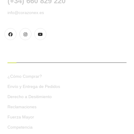
(+34) 660 829 220
info@corazonex.es
CONDICIONES DE COMPRA
¿Cómo Comprar?
Envío y Entrega de Pedidos
Derecho a Desitimiento
Reclamaciones
Fuerza Mayor
Competencia