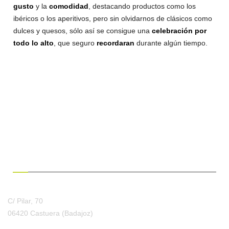
gusto
y la
comodidad
, destacando productos como los
ibéricos o los aperitivos, pero sin olvidarnos de clásicos como
dulces y quesos, sólo así se consigue una
celebración por
todo lo alto
, que seguro
recordaran
durante algún tiempo.
¿HABLAMOS?
C/ Pilar, 70
06420 Castuera
(Badajoz)