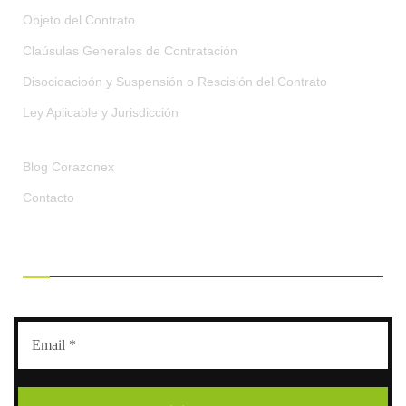
Objeto del Contrato
Claúsulas Generales de Contratación
Disocioacioón y Suspensión o Rescisión del Contrato
Ley Aplicable y Jurisdicción
Blog Corazonex
Contacto
RECIBE OFERTAS EXCLUSIVAS