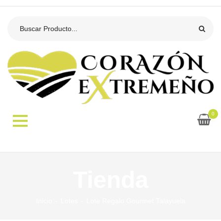
0
Tienda
Inicio
Lotes
Lote Regalo Gourmet Talayuela