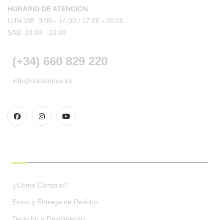
HORARIO DE ATENCIÓN
LUN-VIE: 9:00 - 14:00 /
17:00 - 20:00
SAB: 10:00 - 13:00
(+34) 660 829 220
info@corazonex.es
CONDICIONES DE COMPRA
¿Cómo Comprar?
Envío y Entrega de Pedidos
Derecho a Desitimiento