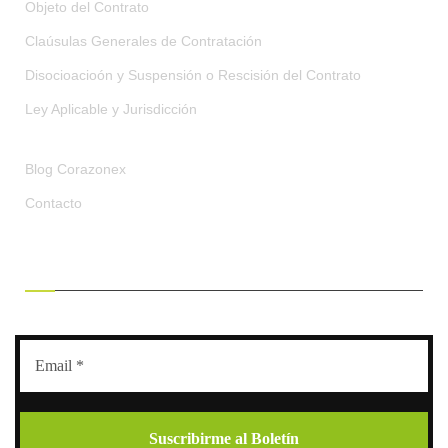
Objeto del Contrato
Claúsulas Generales de Contratación
Disocioacioón y Suspensión o Rescisión del Contrato
Ley Aplicable y Jurisdicción
Blog Corazonex
Contacto
RECIBE OFERTAS EXCLUSIVAS