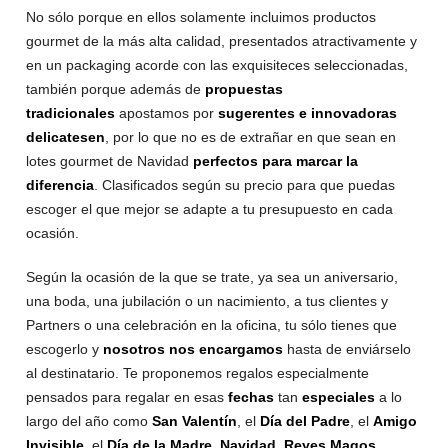
No sólo porque en ellos solamente incluimos productos
gourmet de la más alta calidad, presentados atractivamente y
en un packaging acorde con las exquisiteces seleccionadas,
también porque además de
propuestas
tradicionales
apostamos por
sugerentes e innovadoras
delicatesen
, por lo que no es de extrañar en que sean en
lotes gourmet de Navidad
perfectos para marcar la
diferencia
. Clasificados según su precio para que puedas
escoger el que mejor se adapte a tu presupuesto en cada
ocasión.
Según la ocasión de la que se trate, ya sea un aniversario,
una boda, una jubilación o un nacimiento, a tus clientes y
Partners o una celebración en la oficina, tu sólo tienes que
escogerlo y
nosotros nos encargamos
hasta de enviárselo
al destinatario. Te proponemos regalos especialmente
pensados para regalar en esas
fechas
tan
especiales
a lo
largo del año como
San Valentín
, el
Día del Padre
, el
Amigo
Invisible
, el
Día de la Madre
,
Navidad
,
Reyes Magos
…