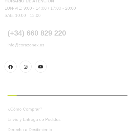
HORARIO DE ATENCIÓN
LUN-VIE: 9:00 - 14:00 /
17:00 - 20:00
SAB: 10:00 - 13:00
(+34) 660 829 220
info@corazonex.es
CONDICIONES DE COMPRA
¿Cómo Comprar?
Envío y Entrega de Pedidos
Derecho a Desitimiento