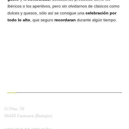
ibéricos o los aperitivos, pero sin olvidarnos de clásicos como
dulces y quesos, sólo así se consigue una
celebración por
todo lo alto
, que seguro
recordaran
durante algún tiempo.
¿HABLAMOS?
C/ Pilar, 70
06420 Castuera
(Badajoz)