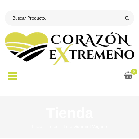
0
Tienda
Inicio
Lotes
Lote Gourmet Vegano