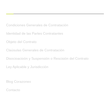
CONDICIONES GENERALES
Condiciones Generales de Contratación
Identidad de las Partes Contratantes
Objeto del Contrato
Claúsulas Generales de Contratación
Disocioacioón y Suspensión o Rescisión del Contrato
Ley Aplicable y Jurisdicción
Blog Corazonex
Contacto
RECIBE OFERTAS EXCLUSIVAS