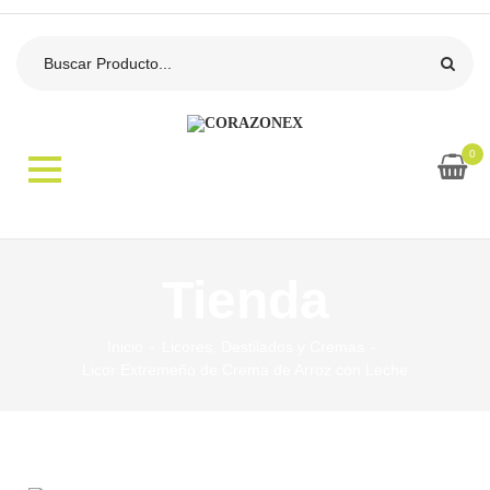
0
Tienda
Inicio
Licores, Destilados y Cremas
Licor Extremeño de Crema de Arroz con Leche