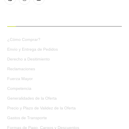
CONDICIONES DE COMPRA
¿Cómo Comprar?
Envío y Entrega de Pedidos
Derecho a Desitimiento
Reclamaciones
Fuerza Mayor
Competencia
Generalidades de la Oferta
Precio y Plazo de Validez de la Oferta
Gastos de Transporte
Formas de Pago, Cargos y Descuentos