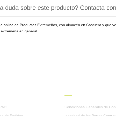
a duda sobre este producto? Contacta co
da online de Productos Extremeños, con almacén en Castuera y que 
 extremeña en general.
ES DE COMPRA
CONDICIONES GENERALES
rar?
Condiciones Generales de Cont
ega de Pedidos
Identidad de las Partes Contra