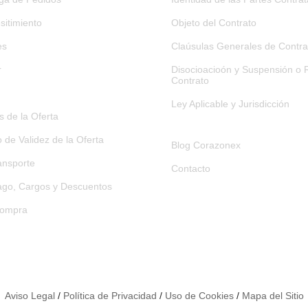
sitimiento
Objeto del Contrato
es
Claúsulas Generales de Contra
r
Disocioacioón y Suspensión o R
Contrato
Ley Aplicable y Jurisdicción
 de la Oferta
o de Validez de la Oferta
Blog Corazonex
ansporte
Contacto
go, Cargos y Descuentos
Compra
Aviso Legal
/
Política de Privacidad
/
Uso de Cookies
/
Mapa del Sitio