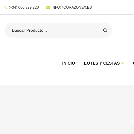
(+34) 660 829 220
INFO@CORAZONEX.ES
INICIO
LOTES Y CESTAS
I