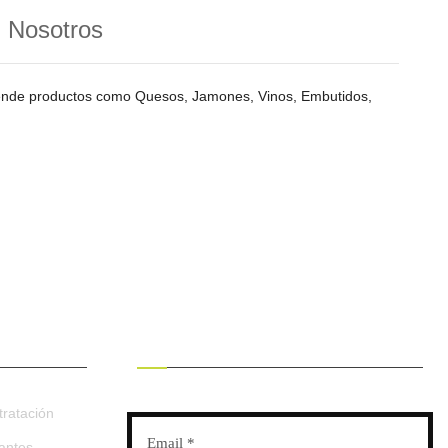
n Nosotros
vende productos como Quesos, Jamones, Vinos, Embutidos,
RECIBE OFERTAS EXCLUSIVAS
ratación
tantes