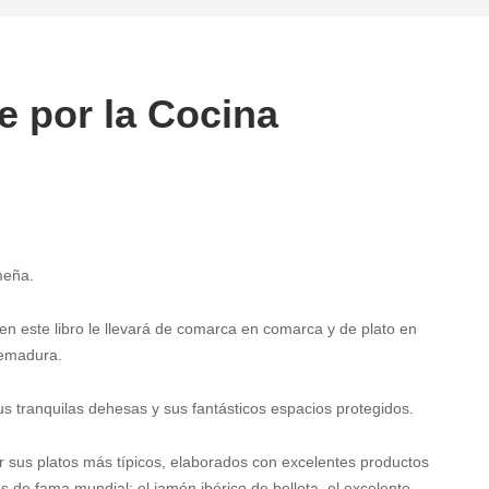
e por la Cocina
meña.
 en este libro le llevará de comarca en comarca y de plato en
remadura.
s tranquilas dehesas y sus fantásticos espacios protegidos.
 sus platos más típicos, elaborados con excelentes productos
s de fama mundial: el jamón ibérico de bellota, el excelente