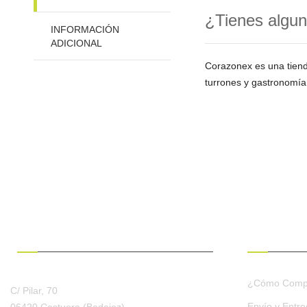
¿Tienes algun
INFORMACIÓN
ADICIONAL
Corazonex es una tien
turrones y gastronomía
¿HABLAMOS?
CONDICION
¿Cómo Comp
C/ Pilar, 70
Envío y Entr