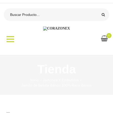
0
Tienda
Inicio
Jamones Y Embutidos
Jamón de bellota ibérico 100% Raza ibérica