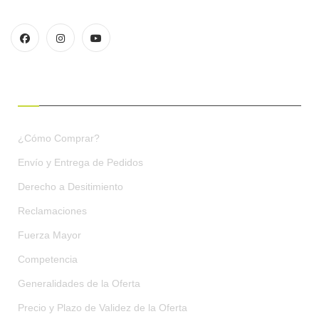
CONDICIONES DE COMPRA
¿Cómo Comprar?
Envío y Entrega de Pedidos
Derecho a Desitimiento
Reclamaciones
Fuerza Mayor
Competencia
Generalidades de la Oferta
Precio y Plazo de Validez de la Oferta