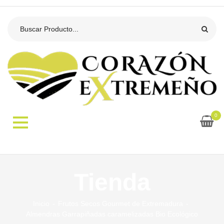
0
Tienda
Inicio
Frutos Secos Gourmet de Extremadura
Almendras Garrapiñadas caramelizadas Bio Ecológico