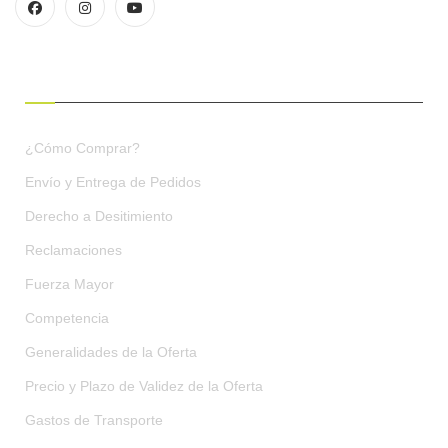
CONDICIONES DE COMPRA
¿Cómo Comprar?
Envío y Entrega de Pedidos
Derecho a Desitimiento
Reclamaciones
Fuerza Mayor
Competencia
Generalidades de la Oferta
Precio y Plazo de Validez de la Oferta
Gastos de Transporte