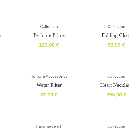
El
El
precio
precio
original
actual
era:
es:
364,00 €.
350,00 €.
Collection
Collection
s
Perfume Prime
Folding Chai
120,00
€
55,00
€
Home & Accessories
Collection
Water Filter
Heart Neckla
87,00
€
250,00
€
Handmade gift
Collection
-17%