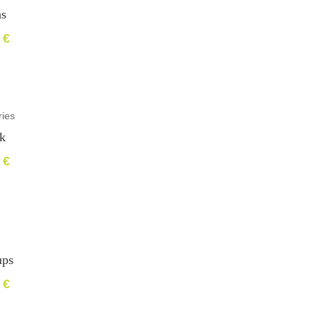
ns
0
€
ies
k
0
€
ups
0
€