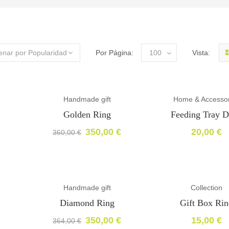
enar por Popularidad
Por Página:
100
Vista:
Handmade gift
Home & Accessor
-3%
Golden Ring
Feeding Tray 
350,00
€
20,00
€
360,00
€
El
El
precio
precio
original
actual
era:
es:
360,00 €.
350,00 €.
Handmade gift
Collection
-4%
Diamond Ring
Gift Box Rin
350,00
€
15,00
€
364,00
€