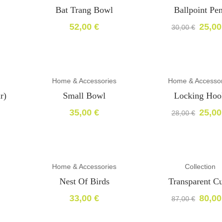
Bat Trang Bowl
Ballpoint Pe
52,00
€
25,0
30,00
€
El
El
precio
precio
original
actual
era:
es:
30,00 €.
25,00 €.
Home & Accessories
Home & Accessor
-11%
r)
Small Bowl
Locking Hoo
35,00
€
25,0
28,00
€
El
El
precio
precio
original
actual
era:
es:
28,00 €.
25,00 €.
Home & Accessories
Collection
-8%
Nest Of Birds
Transparent C
33,00
€
80,0
87,00
€
El
El
precio
precio