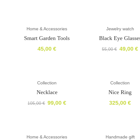
Home & Accessories
Jewelry watch
-11%
Smart Garden Tools
Black Eye Glasse
45,00
€
49,00
€
55,00
€
El
El
precio
precio
original
actual
era:
es:
55,00 €.
49,00 €.
Collection
Collection
-6%
Necklace
Nice Ring
99,00
€
325,00
€
105,00
€
El
El
precio
precio
original
actual
era:
es:
105,00 €.
99,00 €.
Home & Accessories
Handmade gift