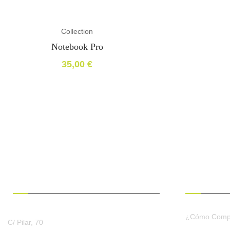
Collection
Notebook Pro
35,00
€
¿HABLAMOS?
CONDICION
¿Cómo Comp
C/ Pilar, 70