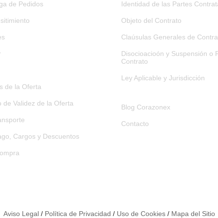
ega de Pedidos
Identidad de las Partes Contra
sitimiento
Objeto del Contrato
es
Claúsulas Generales de Contra
r
Disocioacioón y Suspensión o R
Contrato
Ley Aplicable y Jurisdicción
 de la Oferta
o de Validez de la Oferta
Blog Corazonex
ansporte
Contacto
go, Cargos y Descuentos
Compra
Aviso Legal
/
Política de Privacidad
/
Uso de Cookies
/
Mapa del Sitio