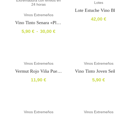
Lotes
Vinos Extremeños
42,00
€
Vino Tinto Senara «Plata Vinespaña 2021»
5,90
€
-
30,00
€
Rango
de
precios:
desde
5,90 €
new
new
hasta
Vinos Extremeños
Vinos Extremeños
30,00 €
Vermut Rojo Viña Puebla
11,90
€
5,90
€
new
new
Vinos Extremeños
Vinos Extremeños