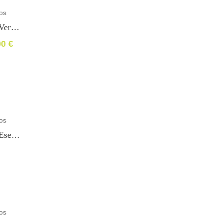
os
Vino Viña Puebla Verdejo «Premio Espga De Oro 2012»
00
€
os
Vino Viña Puebla Esenzia Tinto Crianza
os