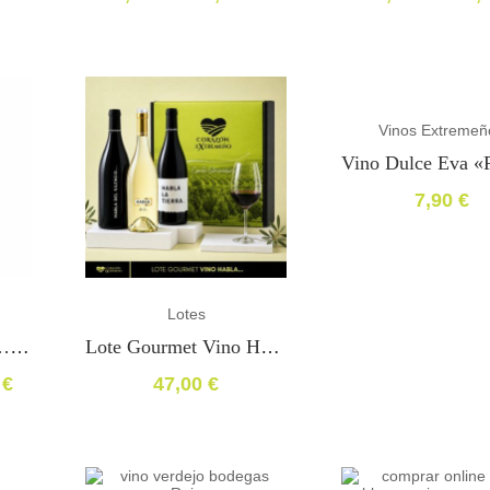
Rango
Rango
de
de
precios:
precios:
desde
desde
7,90 €
11,90 €
hasta
hasta
Vinos Extremeñ
39,00 €
59,00 €
7,90
€
Lotes
Vino HABLA De Ti… Mejor Vino Blanco De España 2015
Lote Gourmet Vino HABLA…
0
€
47,00
€