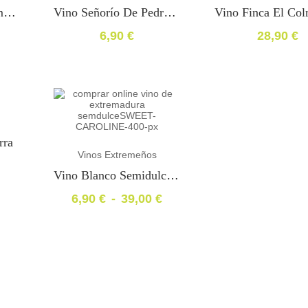
Vino Luz Blanco Semidulce Natural
Vino Señorío De Pedraza Selección Barrica
6,90
€
28,90
€
rra
Vinos Extremeños
Vino Blanco Semidulce Sweet Caroline
6,90
€
-
39,00
€
Rango
de
precios:
desde
6,90 €
hasta
39,00 €