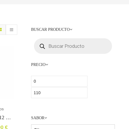
BUSCAR PRODUCTO
PRECIO
os
Vino Viña Puebla 12 Meses En Barrica Crianza-Premio Arabel De Oro
SABOR
00
€