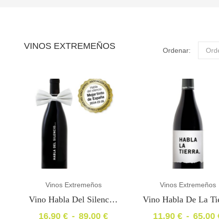
VINOS EXTREMEÑOS
Ordenar:
Ord
Vinos Extremeños
Vinos Extremeños
Vino Habla Del Silencio «Mejor Tinto De España»2017»
16,90
€
-
89,00
€
11,90
€
-
65,00