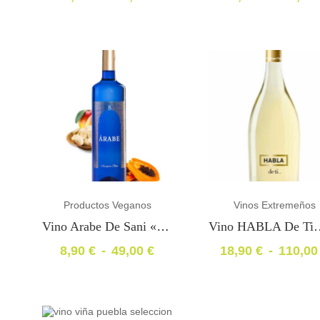
Rango
Rango
de
de
precios:
precios:
desde
desde
16,90 €
11,90 €
hasta
hasta
89,00 €
65,00 €
Productos Veganos
Vinos Extremeños
Vino Arabe De Sani «IGP: VTExtremadura»
8,90
€
-
49,00
€
18,90
€
-
110,0
Rango
Rango
de
de
precios:
precios:
desde
desde