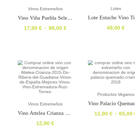
8,90 €
18,90 €
hasta
hasta
Lotes
Vinos Extremeños
49,00 €
110,00 €
Vino Viña Puebla Seleccion D.O.P. «Premio Espiga De Oro 2010»
49,00
€
17,90
€
-
99,00
€
Rango
de
precios:
desde
17,90 €
hasta
99,00 €
Productos Veganos
Vinos Extremeños
Vino Attelea Crianza 2017 DO. Ganador ‘Gran CINVE’ 2018
11,90
€
-
65,00
Rango
12,90
€
de
precios: