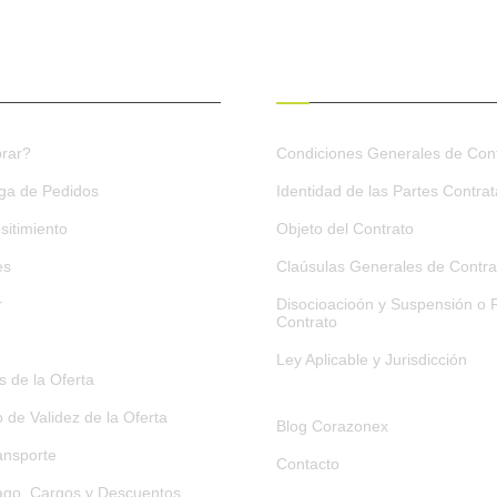
ES DE COMPRA
CONDICIONES GENERALES
rar?
Condiciones Generales de Cont
ega de Pedidos
Identidad de las Partes Contra
sitimiento
Objeto del Contrato
es
Claúsulas Generales de Contra
r
Disocioacioón y Suspensión o R
Contrato
Ley Aplicable y Jurisdicción
 de la Oferta
o de Validez de la Oferta
Blog Corazonex
ansporte
Contacto
go, Cargos y Descuentos