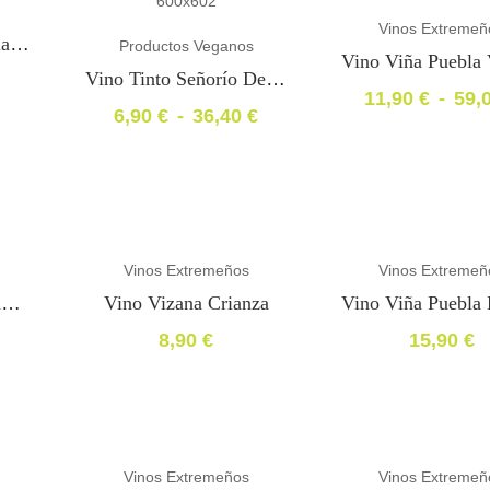
Vinos Extremeñ
Lote Estuche Vino Blanco Extremeño
Productos Veganos
Vino Tinto Señorío De Orán Tempranillo Joven
11,90
€
-
59,
6,90
€
-
36,40
€
Rango
Rango
de
de
precios:
precios:
desde
desde
11,90 €
6,90 €
hasta
hasta
59,00 €
new
new
Vinos Extremeños
Vinos Extremeñ
36,40 €
Vino Tinto Joven Señorío De Pedraza
Vino Vizana Crianza
8,90
€
15,90
€
new
Vinos Extremeños
Vinos Extremeñ