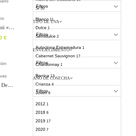
Filtros
Si
30
os
Blanco
11
TIPO DE UVA
Vino Primavera Sani «IGP: VTExtremadura»
Dulce
1
Filtros
Semidulce
2
00
€
Tinto
20
Autoctona Extremadura
1
ENVEJECIMIENTO
Cabernet Sauvignon
17
Filtros
Chardonnay
1
Garnacha
10
Barrica
vas
13
AÑO DE COSECHA
Macabeo
4
Crianza
Lote Estuche Pack Degustación 3 Cavas Extremeños
4
Merlot
10
Filtros
Joven
8
Mezcla Atlántica de Viñedos Costeros
1
Roble
6
2012
1
Moscatel
1
Submarina
1
2018
6
Sauvignon Blanca
2
2019
17
Syrah
16
2020
7
Tempranillo
20